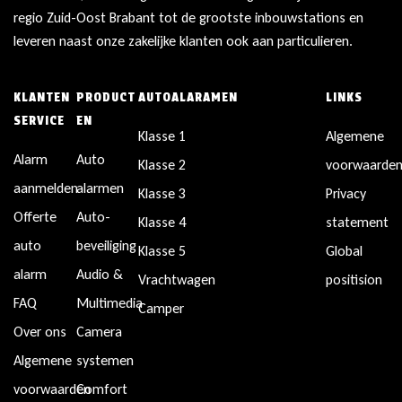
regio Zuid-Oost Brabant tot de grootste inbouwstations en
leveren naast onze zakelijke klanten ook aan particulieren.
KLANTEN
PRODUCT
AUTOALARAMEN
LINKS
SERVICE
EN
Klasse 1
Algemene
Alarm
Auto
Klasse 2
voorwaarde
aanmelden
alarmen
Klasse 3
Privacy
Offerte
Auto-
Klasse 4
statement
auto
beveiliging
Klasse 5
Global
alarm
Audio &
Vrachtwagen
positision
FAQ
Multimedia
Camper
Over ons
Camera
Algemene
systemen
voorwaarden
Comfort