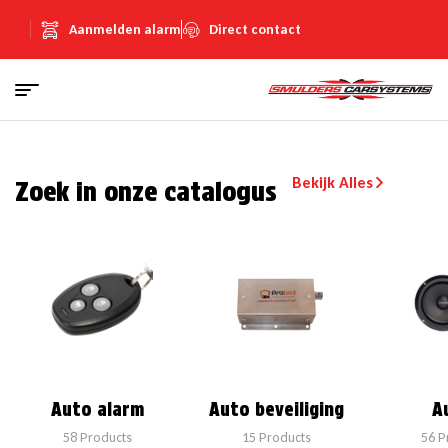
Aanmelden alarm
Direct contact
Bekijk Alles
Zoek in onze catalogus
Auto alarm
Auto beveiliging
A
58
Products
15
Products
56
P