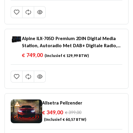
Alpine ILX-705D Premium 2DIN Digital Media
Station, Autoradio Met DAB+ Digitale Radio,
Apple CarPlay En Android Auto-Compatibiliteit
€
749,00
(Inclusief
€
129,99
BTW)
Allsetra Peilzender
€
349,00
€
399,00
(Inclusief
€
60,57
BTW)