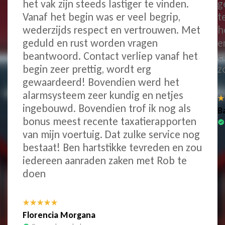
het vak zijn steeds lastiger te vinden.
g
Vanaf het begin was er veel begrip,
t
wederzijds respect en vertrouwen. Met
h
geduld en rust worden vragen
e
beantwoord. Contact verliep vanaf het
e
begin zeer prettig, wordt erg
z
gewaardeerd! Bovendien werd het
alarmsysteem zeer kundig en netjes
ingebouwd. Bovendien trof ik nog als
B
bonus meest recente taxatierapporten
van mijn voertuig. Dat zulke service nog
bestaat! Ben hartstikke tevreden en zou
iedereen aanraden zaken met Rob te
doen
Florencia Morgana