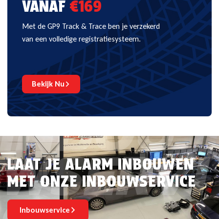
VANAF
€169
Met de GP9 Track & Trace ben je verzekerd
van een volledige registratiesysteem.
Bekijk Nu
INBOU
WSERVI
LAAT JE ALARM INBOUWEN
MET ONZE INBOUWSERVICE
CE
Inbouwservice