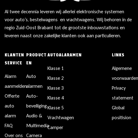
Al twee decennia leveren wij allerlei elektronische systemen
voor auto’s, bestelwagens en vrachtwagens. Wij behoren in de
regio Zuid-Oost Brabant tot de grootste inbouwstations en
leveren naast onze zakelijke klanten ook aan particulieren.
KLANTEN
PRODUCT
AUTOALARAMEN
LINKS
SERVICE
EN
Klasse 1
Algemene
Alarm
Auto
Klasse 2
voorwaarde
aanmelden
alarmen
Klasse 3
Privacy
Offerte
Auto-
Klasse 4
statement
auto
beveiliging
Klasse 5
Global
alarm
Audio &
Vrachtwagen
positision
FAQ
Multimedia
Camper
Over ons
Camera