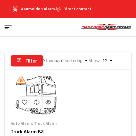
Aanmelden alarm
Direct contact
Standaard sortering
Show
12
Filter
Auto Alarm
,
Truck Alarm
Truck Alarm B3