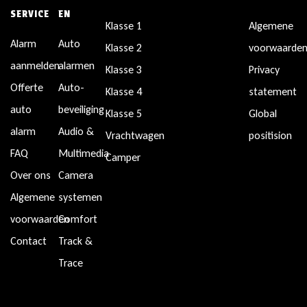
SERVICE
EN
Klasse 1
Algemene
Alarm
Auto
Klasse 2
voorwaarde
aanmelden
alarmen
Klasse 3
Privacy
Offerte
Auto-
Klasse 4
statement
auto
beveiliging
Klasse 5
Global
alarm
Audio &
Vrachtwagen
positision
FAQ
Multimedia
Camper
Over ons
Camera
Algemene
systemen
voorwaarden
Comfort
Contact
Track &
Trace