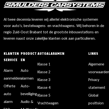
Al twee decennia leveren wij allerlei elektronische systemen
voor auto’s, bestelwagens en vrachtwagens. Wij behoren in de
regio Zuid-Oost Brabant tot de grootste inbouwstations en
leveren naast onze zakelijke klanten ook aan particulieren.
KLANTEN
PRODUCT
AUTOALARAMEN
LINKS
SERVICE
EN
Klasse 1
Algemene
Alarm
Auto
Klasse 2
voorwaarde
aanmelden
alarmen
Klasse 3
Privacy
Offerte
Auto-
Klasse 4
statement
auto
beveiliging
Klasse 5
Global
alarm
Audio &
Vrachtwagen
positision