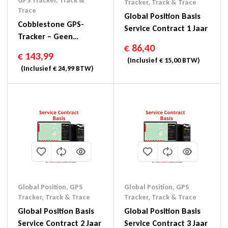
GPS Tracker
,
Track &
Tracker
,
Track & Trace
Trace
Global Position Basis
Cobblestone GPS-
Service Contract 1 Jaar
Tracker – Geen
€
86,40
Abonnementskosten
€
143,99
(Inclusief
€
15,00
BTW)
(Inclusief
€
24,99
BTW)
Global Position
,
GPS
Global Position
,
GPS
Tracker
,
Track & Trace
Tracker
,
Track & Trace
Global Position Basis
Global Position Basis
Service Contract 2 Jaar
Service Contract 3 Jaar