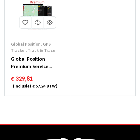
Global Position
,
GPS
Tracker
,
Track & Trace
Global Position
Premium Service
Contract 3 Jaar
€
329,81
(Inclusief
€
57,24
BTW)