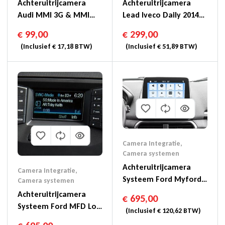
Achteruitrijcamera
Achteruitrijcamera
Audi MMI 3G & MMI
Lead Iveco Daily 2014>
3G+ (F-CAM/R-
With Iveconnect
€
99,00
€
299,00
CAM/iPAS)
(Inclusief
€
17,18
BTW)
(Inclusief
€
51,89
BTW)
Camera Integratie
,
Camera systemen
Achteruitrijcamera
Camera Integratie
,
Systeem Ford Myford
Camera systemen
8″ SYNC3 /
Achteruitrijcamera
€
695,00
Audiosystem 4.2″
Systeem Ford MFD Low
(Inclusief
€
120,62
BTW)
(SYNC3)
4″ Color Screen 2012-