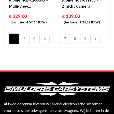
Alpine HCE-C2600FD –
Alpine HCE-CS1100 –
Multi-View
Zijzicht Camera
Voorzichtcamera HD
€
329,00
€
139,00
(Inclusief
€
57,10
BTW)
(Inclusief
€
24,12
BTW)
1
2
3
4
…
7
8
9
Al twee decennia leveren wij allerlei elektronische systemen
voor auto’s, bestelwagens en vrachtwagens. Wij behoren in de