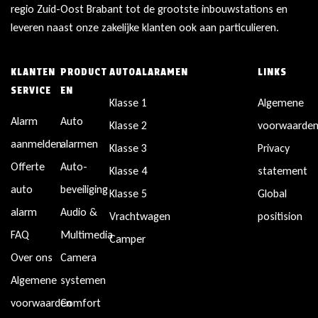
regio Zuid-Oost Brabant tot de grootste inbouwstations en
leveren naast onze zakelijke klanten ook aan particulieren.
KLANTEN
PRODUCT
AUTOALARAMEN
LINKS
SERVICE
EN
Klasse 1
Algemene
Alarm
Auto
Klasse 2
voorwaarde
aanmelden
alarmen
Klasse 3
Privacy
Offerte
Auto-
Klasse 4
statement
auto
beveiliging
Klasse 5
Global
alarm
Audio &
Vrachtwagen
positision
FAQ
Multimedia
Camper
Over ons
Camera
Algemene
systemen
voorwaarden
Comfort