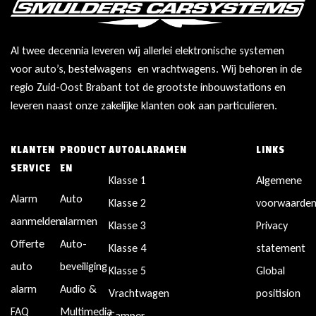
Al twee decennia leveren wij allerlei elektronische systemen
voor auto’s, bestelwagens en vrachtwagens. Wij behoren in de
regio Zuid-Oost Brabant tot de grootste inbouwstations en
leveren naast onze zakelijke klanten ook aan particulieren.
KLANTEN
PRODUCT
AUTOALARAMEN
LINKS
SERVICE
EN
Klasse 1
Algemene
Alarm
Auto
Klasse 2
voorwaarde
aanmelden
alarmen
Klasse 3
Privacy
Offerte
Auto-
Klasse 4
statement
auto
beveiliging
Klasse 5
Global
alarm
Audio &
Vrachtwagen
positision
FAQ
Multimedia
Camper