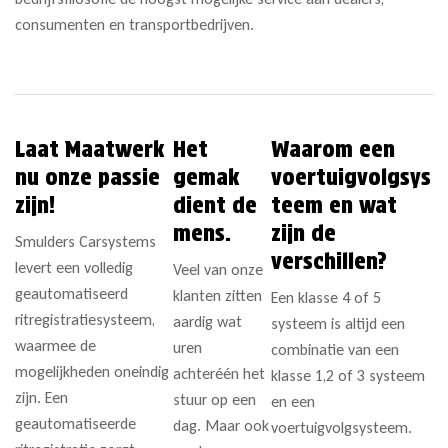
consumenten en transportbedrijven.
Laat Maatwerk
Het
Waarom een
nu onze passie
gemak
voertuigvolgsys
zijn!
dient de
teem en wat
mens.​
zijn de
Smulders Carsystems
verschillen?
levert een volledig
Veel van onze
geautomatiseerd
klanten zitten
Een klasse 4 of 5
ritregistratiesysteem,
aardig wat
systeem is altijd een
waarmee de
uren
combinatie van een
mogelijkheden oneindig
achteréén het
klasse 1,2 of 3 systeem
zijn. Een
stuur op een
en een
geautomatiseerde
dag. Maar ook
voertuigvolgsysteem.