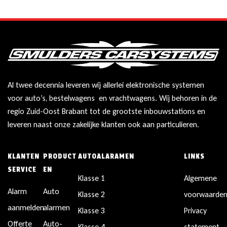
Al twee decennia leveren wij allerlei elektronische systemen
voor auto’s, bestelwagens en vrachtwagens. Wij behoren in de
regio Zuid-Oost Brabant tot de grootste inbouwstations en
leveren naast onze zakelijke klanten ook aan particulieren.
KLANTEN
PRODUCT
AUTOALARAMEN
LINKS
SERVICE
EN
Klasse 1
Algemene
Alarm
Auto
Klasse 2
voorwaarde
aanmelden
alarmen
Klasse 3
Privacy
Offerte
Auto-
Klasse 4
statement