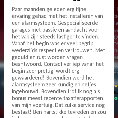
Paar maanden geleden erg fijne
"
ervaring gehad met het installeren van
b
een alarmsysteem. Gespecialiseerde
l
garages met passie en aandacht voor
a
het vak zijn steeds lastiger te vinden.
g
Vanaf het begin was er veel begrip,
t
wederzijds respect en vertrouwen. Met
h
geduld en rust worden vragen
e
beantwoord. Contact verliep vanaf het
e
begin zeer prettig, wordt erg
z
gewaardeerd! Bovendien werd het
alarmsysteem zeer kundig en netjes
ingebouwd. Bovendien trof ik nog als
B
bonus meest recente taxatierapporten
van mijn voertuig. Dat zulke service nog
bestaat! Ben hartstikke tevreden en zou