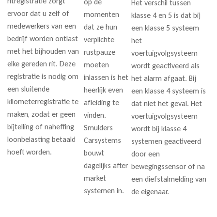
ritregistratie zorgt
op de
Het verschil tussen
ervoor dat u zelf of
momenten
klasse 4 en 5 is dat bij
medewerkers van een
dat ze hun
een klasse 5 systeem
bedrijf worden ontlast
verplichte
het
met het bijhouden van
rustpauze
voertuigvolgsysteem
elke gereden rit. Deze
moeten
wordt geactiveerd als
registratie is nodig om
inlassen is het
het alarm afgaat. Bij
een sluitende
heerlijk even
een klasse 4 systeem is
kilometerregistratie te
afleiding te
dat niet het geval. Het
maken, zodat er geen
vinden.
voertuigvolgsysteem
bijtelling of naheffing
Smulders
wordt bij klasse 4
loonbelasting betaald
Carsystems
systemen geactiveerd
hoeft worden.
bouwt
door een
dagelijks after
bewegingssensor of na
market
een diefstalmelding van
systemen in.
de eigenaar.