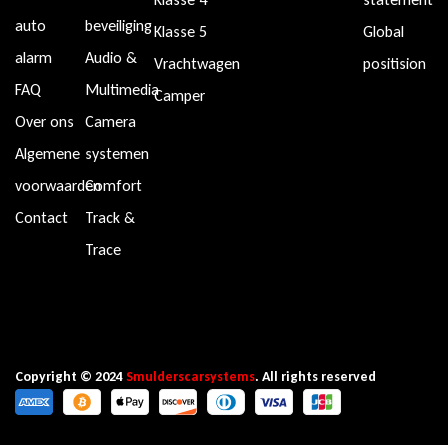
auto
beveiliging
Klasse 5
Global
alarm
Audio &
Vrachtwagen
positision
FAQ
Multimedia
Camper
Over ons
Camera
Algemene
systemen
voorwaarden
Comfort
Contact
Track &
Trace
Copyright © 2024
Smulderscarsystems
. All rights reserved