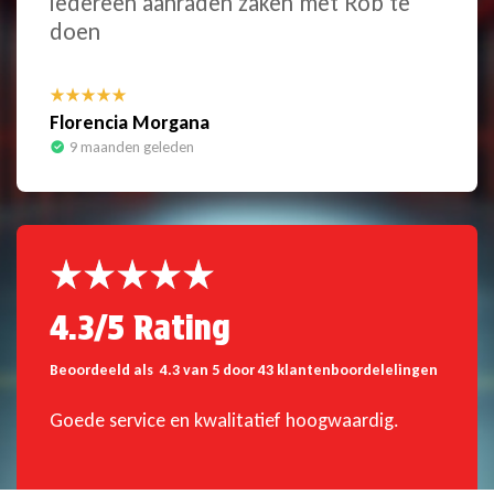
iedereen aanraden zaken met Rob te
doen
Florencia Morgana
9 maanden geleden
4.3/5 Rating
Beoordeeld als 4.3 van 5 door 43 klantenboordelelingen
Goede service en kwalitatief hoogwaardig.