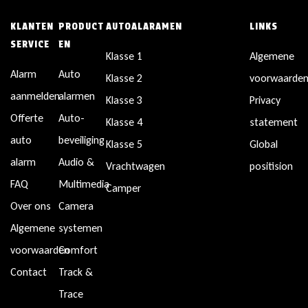
KLANTEN
PRODUCT
AUTOALARAMEN
LINKS
SERVICE
EN
Klasse 1
Algemene
Alarm
Auto
Klasse 2
voorwaarde
aanmelden
alarmen
Klasse 3
Privacy
Offerte
Auto-
Klasse 4
statement
auto
beveiliging
Klasse 5
Global
alarm
Audio &
Vrachtwagen
positision
FAQ
Multimedia
Camper
Over ons
Camera
Algemene
systemen
voorwaarden
Comfort
Contact
Track &
Trace