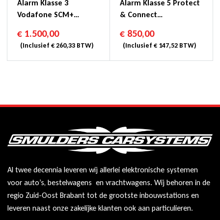
Alarm Klasse 3
Alarm Klasse 5 Protect
Vodafone SCM+
& Connect
Protect & Connect
Voertuigvolgsysteem +
€
1.500,00
€
850,00
Voertuigvolgsysteem
Originele Alarm
(Inclusief
€
260,33
BTW)
(Inclusief
€
147,52
BTW)
Klasse 4 = Klasse 5
Koppeling
Al twee decennia leveren wij allerlei elektronische systemen
voor auto’s, bestelwagens en vrachtwagens. Wij behoren in de
regio Zuid-Oost Brabant tot de grootste inbouwstations en
leveren naast onze zakelijke klanten ook aan particulieren.