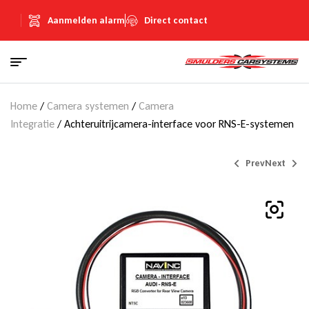
Aanmelden alarm
Direct contact
Home
/
Camera systemen
/
Camera
Integratie
/ Achteruitrijcamera-interface voor RNS-E-systemen
Prev
Next
€
Prijs op aanvraag
1,00
(Inclusief
€
0,17
BTW)