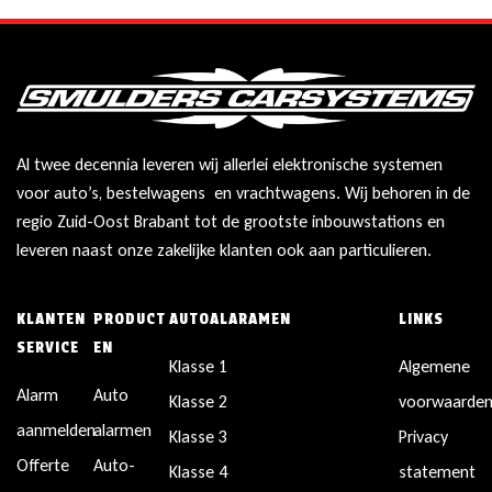
Al twee decennia leveren wij allerlei elektronische systemen
voor auto’s, bestelwagens en vrachtwagens. Wij behoren in de
regio Zuid-Oost Brabant tot de grootste inbouwstations en
leveren naast onze zakelijke klanten ook aan particulieren.
KLANTEN
PRODUCT
AUTOALARAMEN
LINKS
SERVICE
EN
Klasse 1
Algemene
Alarm
Auto
Klasse 2
voorwaarde
aanmelden
alarmen
Klasse 3
Privacy
Offerte
Auto-
Klasse 4
statement