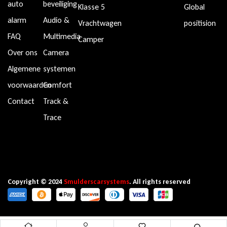
auto
beveiliging
Klasse 5
Global
alarm
Audio &
Vrachtwagen
positision
FAQ
Multimedia
Camper
Over ons
Camera
Algemene
systemen
voorwaarden
Comfort
Contact
Track &
Trace
Copyright © 2024
Smulderscarsystems
. All rights reserved