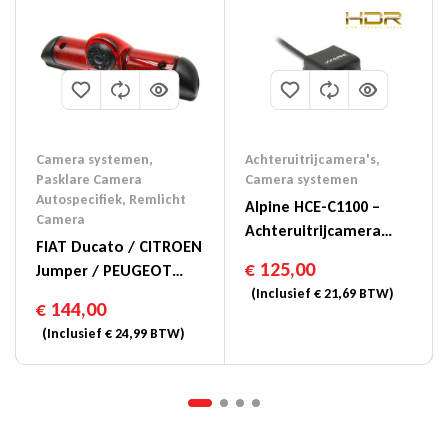
Camera systemen
,
Achteruitrijcamera's
,
Pasklare Camera
Camera systemen
Autospecifiek
,
Remlicht
Alpine HCE-C1100 –
Camera
Achteruitrijcamera
FIAT Ducato / CITROEN
(RCA)
€
125,00
Jumper / PEUGEOT
Boxer Remlicht
(Inclusief
€
21,69
BTW)
€
144,00
Camera NTSC
(Inclusief
€
24,99
BTW)