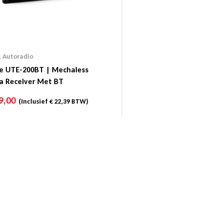
,
Autoradio
ne UTE-200BT | Mechaless
a Receiver Met BT
9,00
(Inclusief
€
22,39
BTW)