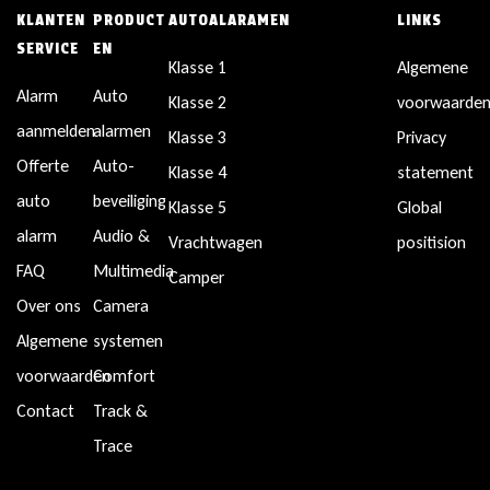
KLANTEN
PRODUCT
AUTOALARAMEN
LINKS
SERVICE
EN
Klasse 1
Algemene
Alarm
Auto
Klasse 2
voorwaarde
aanmelden
alarmen
Klasse 3
Privacy
Offerte
Auto-
Klasse 4
statement
auto
beveiliging
Klasse 5
Global
alarm
Audio &
Vrachtwagen
positision
FAQ
Multimedia
Camper
Over ons
Camera
Algemene
systemen
voorwaarden
Comfort
Contact
Track &
Trace