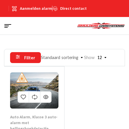
Aanmelden alarm
Direct contact
Standaard sortering
Show
12
Filter
Auto Alarm
,
Klasse 3 auto-
alarm met
hellingshoekdetectie