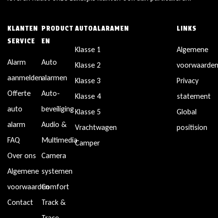
KLANTEN
PRODUCT
AUTOALARAMEN
LINKS
SERVICE
EN
Klasse 1
Algemene
Alarm
Auto
Klasse 2
voorwaarde
aanmelden
alarmen
Klasse 3
Privacy
Offerte
Auto-
Klasse 4
statement
auto
beveiliging
Klasse 5
Global
alarm
Audio &
Vrachtwagen
positision
FAQ
Multimedia
Camper
Over ons
Camera
Algemene
systemen
voorwaarden
Comfort
Contact
Track &
Trace