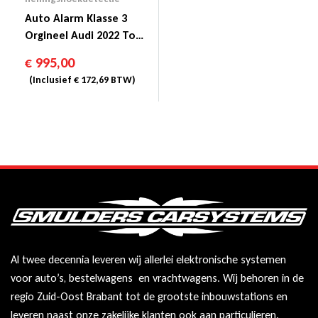
Auto Alarm Klasse 3
Orgineel Audi 2022 Tot
2024
€
995,00
(Inclusief
€
172,69
BTW)
Al twee decennia leveren wij allerlei elektronische systemen
voor auto’s, bestelwagens en vrachtwagens. Wij behoren in de
regio Zuid-Oost Brabant tot de grootste inbouwstations en
leveren naast onze zakelijke klanten ook aan particulieren.