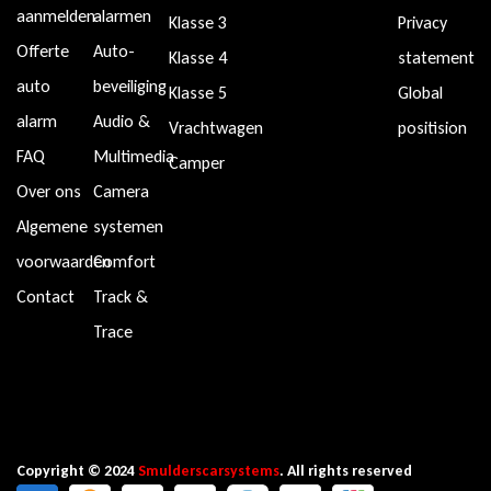
aanmelden
alarmen
Klasse 3
Privacy
Offerte
Auto-
Klasse 4
statement
auto
beveiliging
Klasse 5
Global
alarm
Audio &
Vrachtwagen
positision
FAQ
Multimedia
Camper
Over ons
Camera
Algemene
systemen
voorwaarden
Comfort
Contact
Track &
Trace
Copyright © 2024
Smulderscarsystems
. All rights reserved