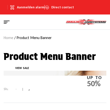
Aanmelden alarm
Direct contact
Home
/ Product Menu Banner
Product Menu Banner
VIEW SALE
OFF
UP TO
50%
Facebook
Twitter
Linkedin
Google+
Share: