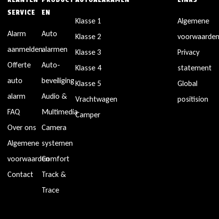
SERVICE
EN
Klasse 1
Algemene
Alarm
Auto
Klasse 2
voorwaarde
aanmelden
alarmen
Klasse 3
Privacy
Offerte
Auto-
Klasse 4
statement
auto
beveiliging
Klasse 5
Global
alarm
Audio &
Vrachtwagen
positision
FAQ
Multimedia
Camper
Over ons
Camera
Algemene
systemen
voorwaarden
Comfort
Contact
Track &
Trace