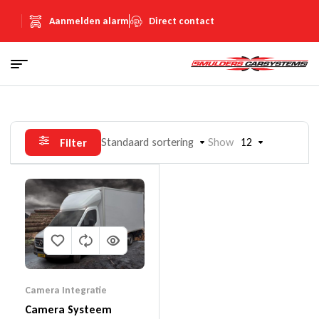
Aanmelden alarm
Direct contact
Standaard sortering
Show
12
Filter
Camera Integratie
Camera Systeem