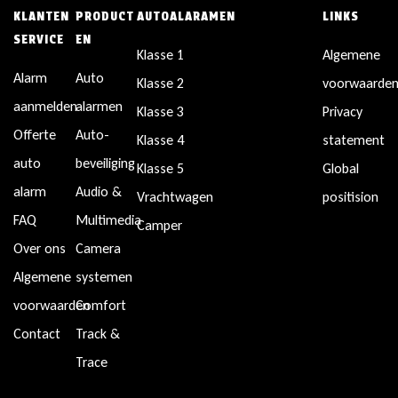
KLANTEN
PRODUCT
AUTOALARAMEN
LINKS
SERVICE
EN
Klasse 1
Algemene
Alarm
Auto
Klasse 2
voorwaarde
aanmelden
alarmen
Klasse 3
Privacy
Offerte
Auto-
Klasse 4
statement
auto
beveiliging
Klasse 5
Global
alarm
Audio &
Vrachtwagen
positision
FAQ
Multimedia
Camper
Over ons
Camera
Algemene
systemen
voorwaarden
Comfort
Contact
Track &
Trace