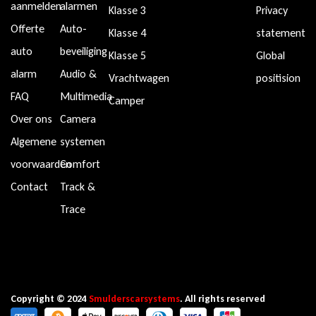
aanmelden
alarmen
Klasse 3
Privacy
Offerte
Auto-
Klasse 4
statement
auto
beveiliging
Klasse 5
Global
alarm
Audio &
Vrachtwagen
positision
FAQ
Multimedia
Camper
Over ons
Camera
Algemene
systemen
voorwaarden
Comfort
Contact
Track &
Trace
Copyright © 2024
Smulderscarsystems
. All rights reserved