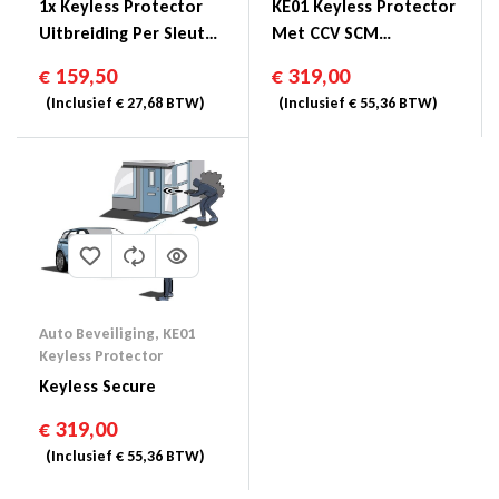
1x Keyless Protector
KE01 Keyless Protector
Uitbreiding Per Sleutel
Met CCV SCM
SCM/CCV
Goedkeuring
€
159,50
€
319,00
(Inclusief
€
27,68
BTW)
(Inclusief
€
55,36
BTW)
Auto Beveiliging
,
KE01
Keyless Protector
Keyless Secure
€
319,00
(Inclusief
€
55,36
BTW)