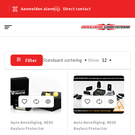
Aanmelden alarm
Direct contact
Standaard sortering
Show
12
Filter
Auto Beveiliging
,
KE01
Auto Beveiliging
,
KE01
Keyless Protector
Keyless Protector