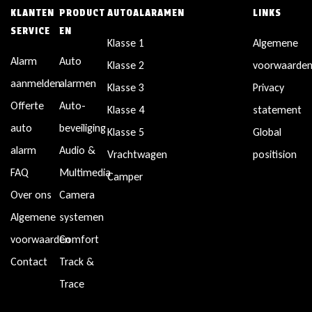
KLANTEN
PRODUCT
AUTOALARAMEN
LINKS
SERVICE
EN
Klasse 1
Algemene
Alarm
Auto
Klasse 2
voorwaarde
aanmelden
alarmen
Klasse 3
Privacy
Offerte
Auto-
Klasse 4
statement
auto
beveiliging
Klasse 5
Global
alarm
Audio &
Vrachtwagen
positision
FAQ
Multimedia
Camper
Over ons
Camera
Algemene
systemen
voorwaarden
Comfort
Contact
Track &
Trace