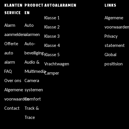
KLANTEN
PRODUCT
AUTOALARAMEN
LINKS
SERVICE
EN
Klasse 1
Algemene
Alarm
Auto
Klasse 2
voorwaarde
aanmelden
alarmen
Klasse 3
Privacy
Offerte
Auto-
Klasse 4
statement
auto
beveiliging
Klasse 5
Global
alarm
Audio &
Vrachtwagen
positision
FAQ
Multimedia
Camper
Over ons
Camera
Algemene
systemen
voorwaarden
Comfort
Contact
Track &
Trace