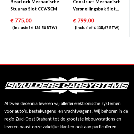
BearLock Mechanische
Construct Mechanisch
Stuuras Slot CCV/SCM
Versnellingsbak Slot
CCV/SCM
€
775,00
€
799,00
(Inclusief
€
134,50
BTW)
(Inclusief
€
138,67
BTW)
Al twee decennia leveren wij allerlei elektronische systemen
voor auto’s, bestelwagens en vrachtwagens. Wij behoren in de
regio Zuid-Oost Brabant tot de grootste inbouwstations en
leveren naast onze zakelijke klanten ook aan particulieren.