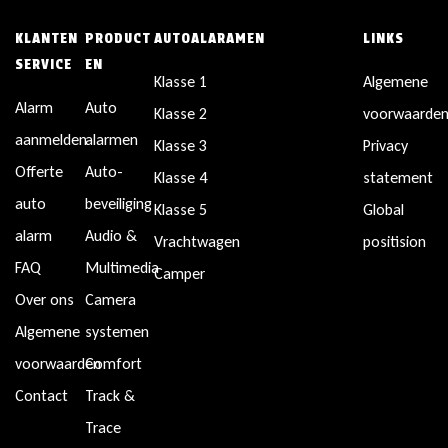
KLANTEN
PRODUCT
AUTOALARAMEN
LINKS
SERVICE
EN
Klasse 1
Algemene
Alarm
Auto
Klasse 2
voorwaarde
aanmelden
alarmen
Klasse 3
Privacy
Offerte
Auto-
Klasse 4
statement
auto
beveiliging
Klasse 5
Global
alarm
Audio &
Vrachtwagen
positision
FAQ
Multimedia
Camper
Over ons
Camera
Algemene
systemen
voorwaarden
Comfort
Contact
Track &
Trace