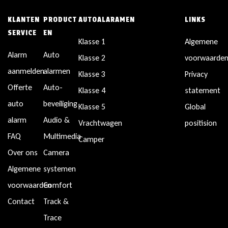
KLANTEN
PRODUCT
AUTOALARAMEN
LINKS
SERVICE
EN
Klasse 1
Algemene
Alarm
Auto
Klasse 2
voorwaarde
aanmelden
alarmen
Klasse 3
Privacy
Offerte
Auto-
Klasse 4
statement
auto
beveiliging
Klasse 5
Global
alarm
Audio &
Vrachtwagen
positision
FAQ
Multimedia
Camper
Over ons
Camera
Algemene
systemen
voorwaarden
Comfort
Contact
Track &
Trace