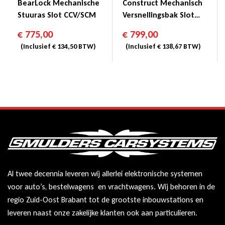
BearLock Mechanische
Construct Mechanisch
Stuuras Slot CCV/SCM
Versnellingsbak Slot
CCV/SCM
€
775,00
€
799,00
(Inclusief
€
134,50
BTW)
(Inclusief
€
138,67
BTW)
Al twee decennia leveren wij allerlei elektronische systemen
voor auto’s, bestelwagens en vrachtwagens. Wij behoren in de
regio Zuid-Oost Brabant tot de grootste inbouwstations en
leveren naast onze zakelijke klanten ook aan particulieren.