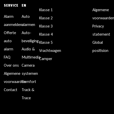
SERVICE
EN
Klasse 1
Algemene
Alarm
Auto
Klasse 2
voorwaarde
aanmelden
alarmen
Klasse 3
Privacy
Offerte
Auto-
Klasse 4
statement
auto
beveiliging
Klasse 5
Global
alarm
Audio &
Vrachtwagen
positision
FAQ
Multimedia
Camper
Over ons
Camera
Algemene
systemen
voorwaarden
Comfort
Contact
Track &
Trace