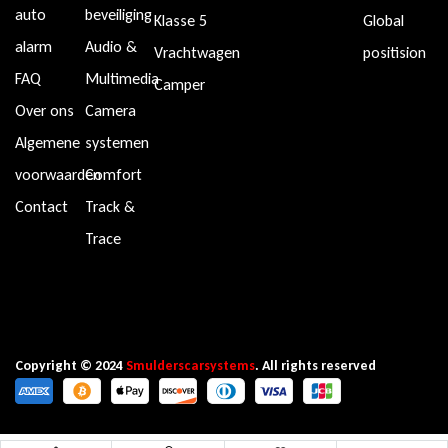
auto
beveiliging
Klasse 5
Global
alarm
Audio &
Vrachtwagen
positision
FAQ
Multimedia
Camper
Over ons
Camera
Algemene
systemen
voorwaarden
Comfort
Contact
Track &
Trace
Copyright © 2024
Smulderscarsystems
. All rights reserved