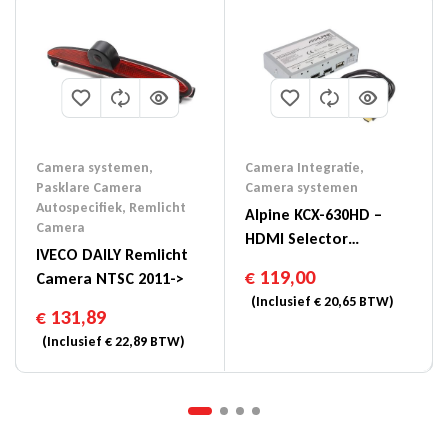
Camera systemen
,
Camera Integratie
,
Pasklare Camera
Camera systemen
Autospecifiek
,
Remlicht
Alpine KCX-630HD –
Camera
HDMI Selector
IVECO DAILY Remlicht
Interface 2 X HDMI In 1
€
119,00
Camera NTSC 2011->
X HDMI Uit
(Inclusief
€
20,65
BTW)
€
131,89
(Inclusief
€
22,89
BTW)