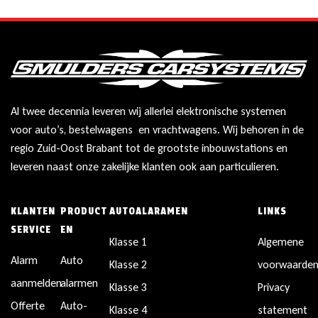
Al twee decennia leveren wij allerlei elektronische systemen
voor auto’s, bestelwagens en vrachtwagens. Wij behoren in de
regio Zuid-Oost Brabant tot de grootste inbouwstations en
leveren naast onze zakelijke klanten ook aan particulieren.
KLANTEN
PRODUCT
AUTOALARAMEN
LINKS
SERVICE
EN
Klasse 1
Algemene
Alarm
Auto
Klasse 2
voorwaarde
aanmelden
alarmen
Klasse 3
Privacy
Offerte
Auto-
Klasse 4
statement