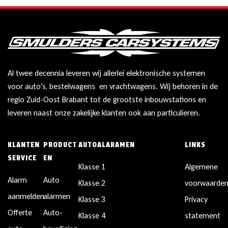
Al twee decennia leveren wij allerlei elektronische systemen
voor auto’s, bestelwagens en vrachtwagens. Wij behoren in de
regio Zuid-Oost Brabant tot de grootste inbouwstations en
leveren naast onze zakelijke klanten ook aan particulieren.
KLANTEN
PRODUCT
AUTOALARAMEN
LINKS
SERVICE
EN
Klasse 1
Algemene
Alarm
Auto
Klasse 2
voorwaarde
aanmelden
alarmen
Klasse 3
Privacy
Offerte
Auto-
Klasse 4
statement