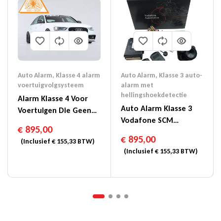
Auto Alarm
,
Klasse 4 alarm
Auto Alarm
,
Klasse 3 auto-
voertuigvolgsysteem
alarm met
hellingshoekdetectie
Alarm Klasse 4 Voor
Auto Alarm Klasse 3
Voertuigen Die Geen
Vodafone SCM
SCM Klasse 1 Hebben
€
895,00
DriverCard
€
895,00
(Inclusief
€
155,33
BTW)
(Inclusief
€
155,33
BTW)