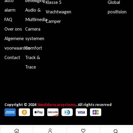
auto
beveiliging
Klasse 5
Global
alarm
Audio &
Vrachtwagen
positision
FAQ
Multimedia
Camper
Over ons
Camera
Algemene
systemen
voorwaarden
Comfort
Contact
Track &
Trace
Copyright © 2024
Smulderscarsystems
. All rights reserved