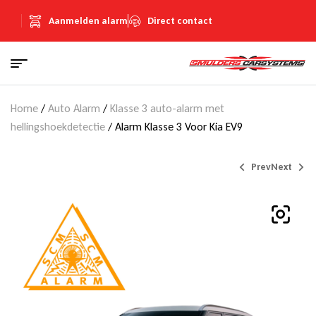
Aanmelden alarm
Direct contact
Home
/
Auto Alarm
/
Klasse 3 auto-alarm met
hellingshoekdetectie
/ Alarm Klasse 3 Voor Kia EV9
Prev
Next
€
€
895,00
895,00
(Inclusief
(Inclusief
€
€
155,33
155,33
BTW)
BTW)