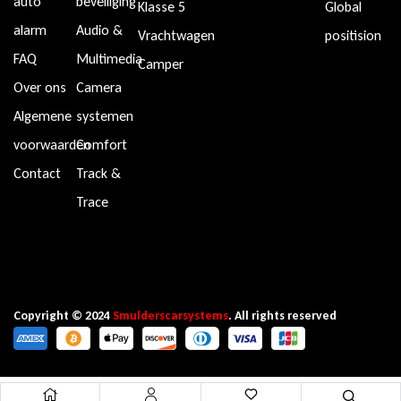
auto
beveiliging
Klasse 5
Global
alarm
Audio &
Vrachtwagen
positision
FAQ
Multimedia
Camper
Over ons
Camera
Algemene
systemen
voorwaarden
Comfort
Contact
Track &
Trace
Copyright © 2024
Smulderscarsystems
. All rights reserved