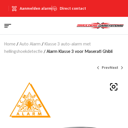
Aanmelden alarm
Direct contact
Home
/
Auto Alarm
/
Klasse 3 auto-alarm met
hellingshoekdetectie
/ Alarm Klasse 3 voor Maserati Ghibli
Prev
Next
€
€
895,00
895,00
(Inclusief
(Inclusief
€
€
155,33
155,33
BTW)
BTW)