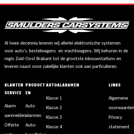
Al twee decennia leveren wij allerlei elektronische systemen
voor auto’s, bestelwagens en vrachtwagens. Wij behoren in de
regio Zuid-Oost Brabant tot de grootste inbouwstations en
leveren naast onze zakelijke klanten ook aan particulieren.
KLANTEN
PRODUCT
AUTOALARAMEN
LINKS
SERVICE
EN
Klasse 1
Algemene
Alarm
Auto
Klasse 2
voorwaarde
aanmelden
alarmen
Klasse 3
Privacy
Offerte
Auto-
Klasse 4
statement