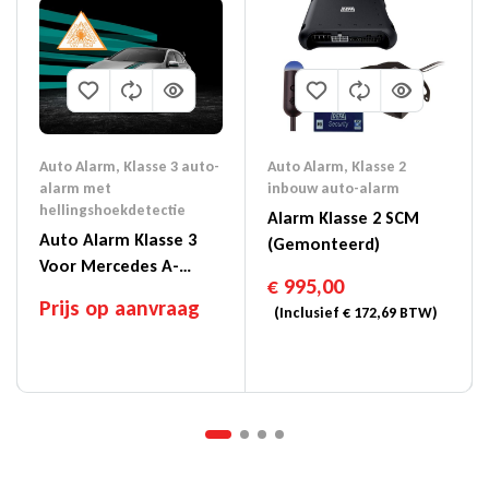
Auto Alarm
,
Klasse 3 auto-
Auto Alarm
,
Klasse 2
alarm met
inbouw auto-alarm
hellingshoekdetectie
Alarm Klasse 2 SCM
Auto Alarm Klasse 3
(gemonteerd)
Voor Mercedes A-
€
995,00
Klasse (W176)
Prijs op aanvraag
(Inclusief
€
172,69
BTW)