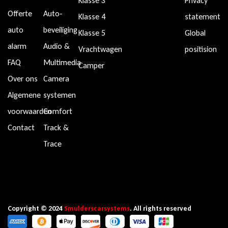
Klasse 3
Privacy
Offerte
Auto-
Klasse 4
statement
auto
beveiliging
Klasse 5
Global
alarm
Audio &
Vrachtwagen
positision
FAQ
Multimedia
Camper
Over ons
Camera
Algemene
systemen
voorwaarden
Comfort
Contact
Track &
Trace
Copyright © 2024
Smulderscarsystems
. All rights reserved