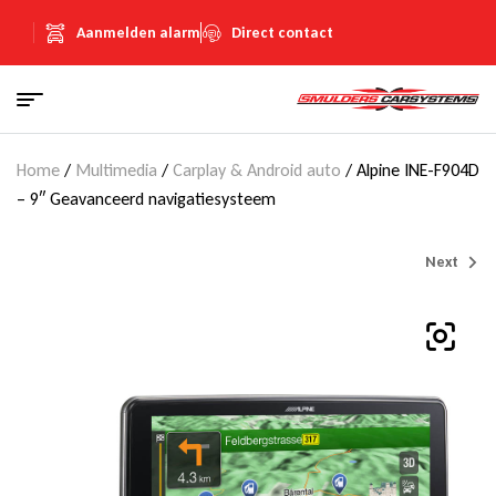
Aanmelden alarm
Direct contact
Home
/
Multimedia
/
Carplay & Android auto
/ Alpine INE-F904D
– 9″ Geavanceerd navigatiesysteem
Next
€
1.249,00
(Inclusief
€
216,77
BTW)