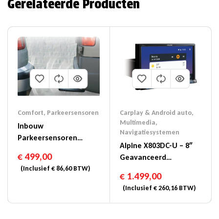
Gerelateerde Producten
Comfort
,
Parkeersensoren
Carplay & Android auto
,
Multimedia
,
Inbouw
Navigatiesystemen
Parkeersensoren
Alpine X803DC-U – 8″
Magicwatch MWE
€
499,00
Geavanceerd
7106F
(Inclusief
€
86,60
BTW)
Navigatiesysteem Met
€
1.499,00
Database Voor
(Inclusief
€
260,16
BTW)
Vrachtwagens