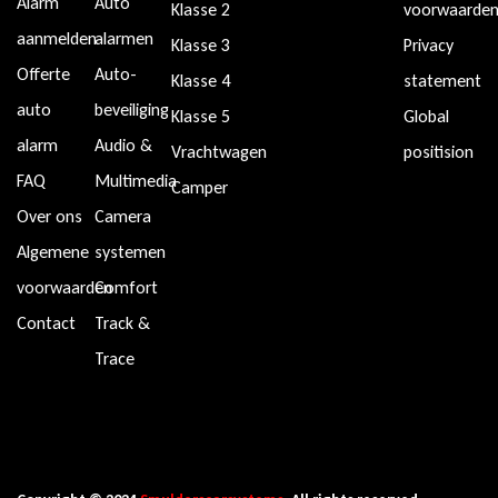
Alarm
Auto
Klasse 2
voorwaarde
aanmelden
alarmen
Klasse 3
Privacy
Offerte
Auto-
Klasse 4
statement
auto
beveiliging
Klasse 5
Global
alarm
Audio &
Vrachtwagen
positision
FAQ
Multimedia
Camper
Over ons
Camera
Algemene
systemen
voorwaarden
Comfort
Contact
Track &
Trace