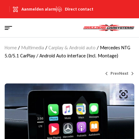
Aanmelden alarm
Direct contact
Home
/
Multimedia
/
Carplay & Android auto
/ Mercedes NTG
5.0/5.1 CarPlay / Android Auto interface (Incl. Montage)
Prev
Next
€
€
840,95
840,95
(Inclusief
(Inclusief
€
€
145,95
145,95
BTW)
BTW)