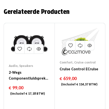
Gerelateerde Producten
Comfort
,
Cruise control
Audio
,
Speakers
Cruise Control ECruise
2-Wegs
€
659,00
Componentluidspreker
Van 5-1/4″ (13cm) –
(Inclusief
€
114,37
BTW)
€
99,00
SXE-1350S
(Inclusief
€
17,18
BTW)