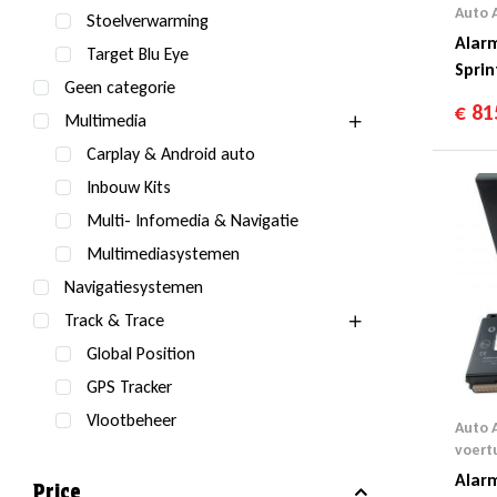
Auto 
Stoelverwarming
Alar
Target Blu Eye
Sprin
Geen categorie
€
81
Multimedia
Carplay & Android auto
Inbouw Kits
Multi- Infomedia & Navigatie
Multimediasystemen
Navigatiesystemen
Track & Trace
Global Position
GPS Tracker
Vlootbeheer
Auto 
voert
Alar
Price