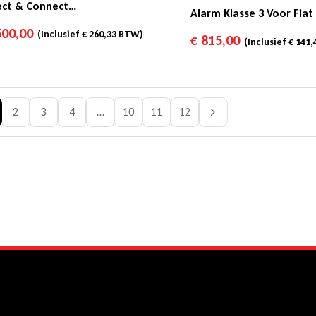
ect & Connect
Alarm Klasse 3 Voor Fia
uigvolgsysteem Klasse 4 =
500,00
(Inclusief
€
260,33
BTW)
€
815,00
e 5
(Inclusief
€
141,
2
3
4
…
10
11
12