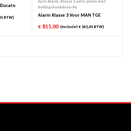
Auto Alarm
,
Klasse 3 auto-alarm met
t Ducato
hellingshoekdetectie
Alarm Klasse 3 Voor MAN TGE
45
BTW)
€
815,00
(Inclusief
€
141,45
BTW)