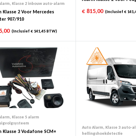
Alarm
,
Klasse 2 inbouw auto-alarm
€
815,00
m Klasse 2 Voor Mercedes
(Inclusief
€
141,
ter 907/910
5,00
(Inclusief
€
141,45
BTW)
Alarm
,
Klasse 5 alarm
uigvolgsysteem
Auto Alarm
,
Klasse 3 auto-a
m Klasse 3 Vodafone SCM+
hellingshoekdetectie