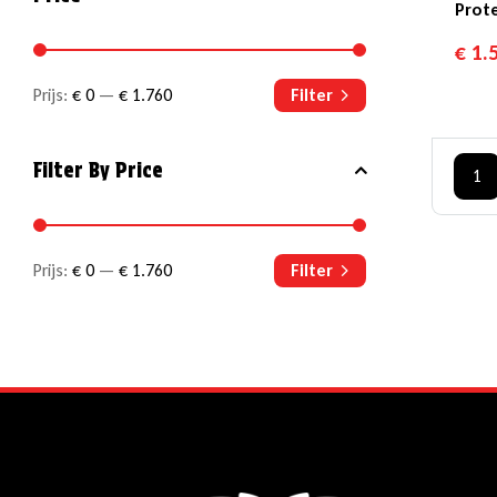
Prot
Voert
€
1.
Klass
Prijs:
€ 0
—
€ 1.760
Filter
Filter By Price
1
Prijs:
€ 0
—
€ 1.760
Filter