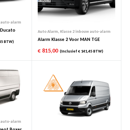
 auto-alarm
t Ducato
Auto Alarm
,
Klasse 2 inbouw auto-alarm
Alarm Klasse 2 Voor MAN TGE
45
BTW)
€
815,00
(Inclusief
€
141,45
BTW)
 auto-alarm
geot Boxer