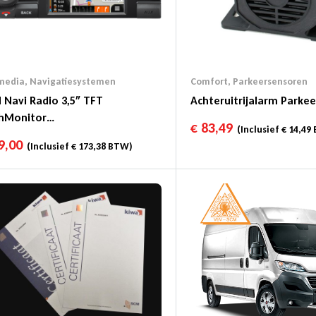
media
,
Navigatiesystemen
Comfort
,
Parkeersensoren
 Navi Radio 3,5″ TFT
Achteruitrijalarm Parke
hMonitor
€
83,49
(Inclusief
€
14,49
+/FM/AM/USB/BT
9,00
(Inclusief
€
173,38
BTW)