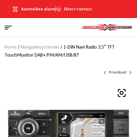
Aanmelden alarm
Direct contact
Home
/
Navigatiesystemen
/ 1-DIN Navi Radio 3,5″ TFT
TouchMonitor DAB+/FM/AM/USB/BT
Prev
Next
€
€
840,95
1.149,00
(Inclusief
(Inclusief
€
€
145,95
199,41
BTW)
BTW)