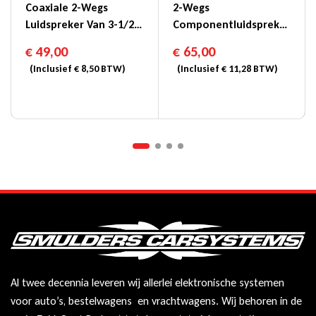
Coaxiale 2-Wegs
2-Wegs
Luidspreker Van 3-1/2″
Componentluidspreker
(8,6cm) – SXE-0825S
Van 5-1/4″ (13cm) –
€
49,00
€
65,00
SXE-1325S
(Inclusief
€
8,50
BTW)
(Inclusief
€
11,28
BTW)
Al twee decennia leveren wij allerlei elektronische systemen
voor auto’s, bestelwagens en vrachtwagens. Wij behoren in de