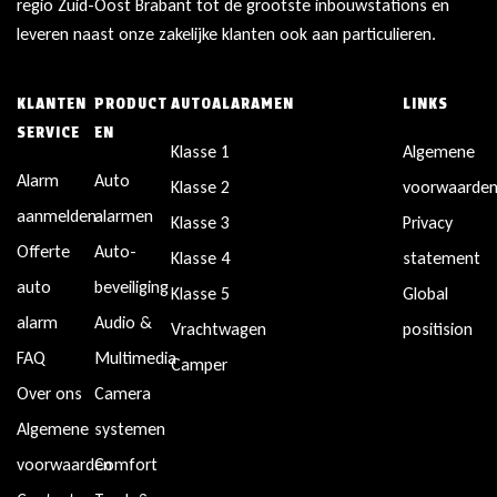
regio Zuid-Oost Brabant tot de grootste inbouwstations en
leveren naast onze zakelijke klanten ook aan particulieren.
KLANTEN
PRODUCT
AUTOALARAMEN
LINKS
SERVICE
EN
Klasse 1
Algemene
Alarm
Auto
Klasse 2
voorwaarde
aanmelden
alarmen
Klasse 3
Privacy
Offerte
Auto-
Klasse 4
statement
auto
beveiliging
Klasse 5
Global
alarm
Audio &
Vrachtwagen
positision
FAQ
Multimedia
Camper
Over ons
Camera
Algemene
systemen
voorwaarden
Comfort