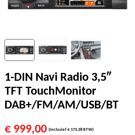
1-DIN Navi Radio 3,5″
TFT TouchMonitor
DAB+/FM/AM/USB/BT
€
999,00
(Inclusief
€
173,38
BTW)