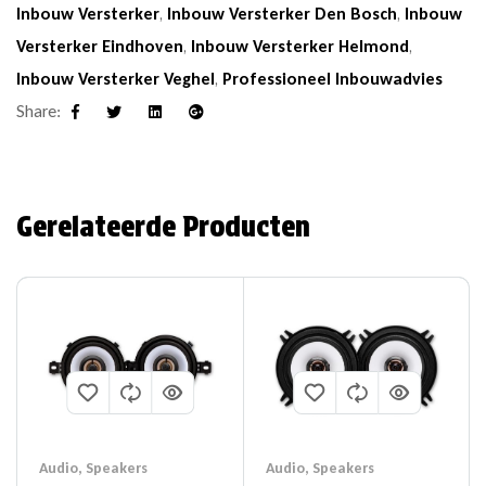
Inbouw Versterker
,
Inbouw Versterker Den Bosch
,
Inbouw
Versterker Eindhoven
,
Inbouw Versterker Helmond
,
Inbouw Versterker Veghel
,
Professioneel Inbouwadvies
Share:
Facebook
Twitter
Linkedin
Google+
Gerelateerde Producten
Audio
,
Speakers
Audio
,
Speakers