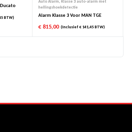
Auto Alarm
,
Klasse 3 auto-alarm met
t Ducato
hellingshoekdetectie
Alarm Klasse 3 Voor MAN TGE
45
BTW)
€
815,00
(Inclusief
€
141,45
BTW)