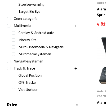
Auto 
Stoelverwarming
Alar
Target Blu Eye
Sprin
Geen categorie
€
81
Multimedia
Carplay & Android auto
Inbouw Kits
Multi- Infomedia & Navigatie
Multimediasystemen
Navigatiesystemen
Track & Trace
Global Position
GPS Tracker
Vlootbeheer
Auto 
voert
Alar
Price