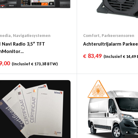
media
,
Navigatiesystemen
Comfort
,
Parkeersensoren
 Navi Radio 3,5″ TFT
Achteruitrijalarm Parke
hMonitor
€
83,49
(Inclusief
€
14,49
+/FM/AM/USB/BT
9,00
(Inclusief
€
173,38
BTW)