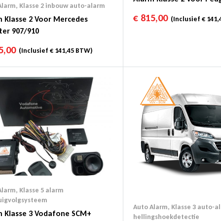
Alarm
,
Klasse 2 inbouw auto-alarm
€
815,00
m Klasse 2 Voor Mercedes
(Inclusief
€
141,
ter 907/910
5,00
(Inclusief
€
141,45
BTW)
Alarm
,
Klasse 5 alarm
uigvolgsysteem
Auto Alarm
,
Klasse 3 auto-a
m Klasse 3 Vodafone SCM+
hellingshoekdetectie