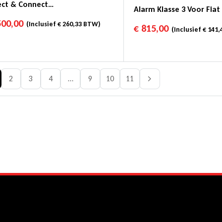
ect & Connect
Alarm Klasse 3 Voor Fia
uigvolgsysteem Klasse 4 =
500,00
(Inclusief
€
260,33
BTW)
€
815,00
e 5
(Inclusief
€
141,
2
3
4
…
9
10
11