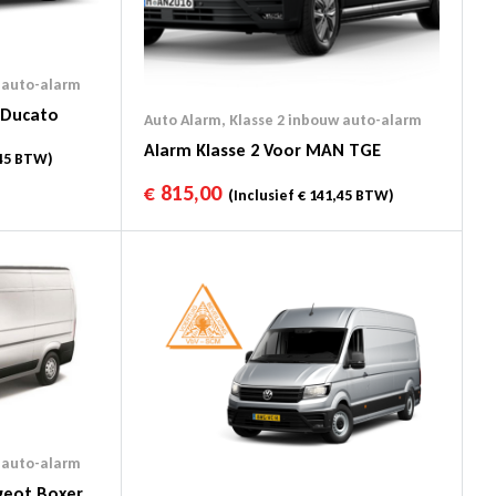
 auto-alarm
t Ducato
Auto Alarm
,
Klasse 2 inbouw auto-alarm
Alarm Klasse 2 Voor MAN TGE
45
BTW)
€
815,00
(Inclusief
€
141,45
BTW)
 auto-alarm
geot Boxer