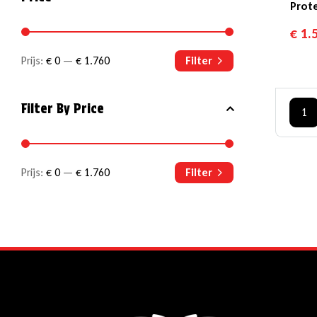
Prot
Voert
€
1.
Klass
Prijs:
€ 0
—
€ 1.760
Filter
Filter By Price
1
Prijs:
€ 0
—
€ 1.760
Filter