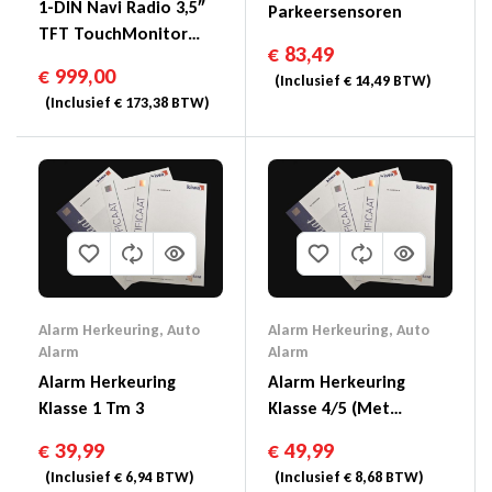
1-DIN Navi Radio 3,5″
Parkeersensoren
TFT TouchMonitor
€
83,49
DAB+/FM/AM/USB/BT
€
999,00
(Inclusief
€
14,49
BTW)
(Inclusief
€
173,38
BTW)
Alarm Herkeuring
,
Auto
Alarm Herkeuring
,
Auto
Alarm
Alarm
Alarm Herkeuring
Alarm Herkeuring
Klasse 1 Tm 3
Klasse 4/5 (Met
Voertuig Volg Systeem)
€
39,99
€
49,99
(Inclusief
€
6,94
BTW)
(Inclusief
€
8,68
BTW)