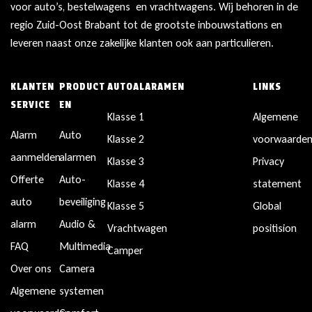
voor auto’s, bestelwagens en vrachtwagens. Wij behoren in de
regio Zuid-Oost Brabant tot de grootste inbouwstations en
leveren naast onze zakelijke klanten ook aan particulieren.
KLANTEN
PRODUCT
AUTOALARAMEN
LINKS
SERVICE
EN
Klasse 1
Algemene
Alarm
Auto
Klasse 2
voorwaarde
aanmelden
alarmen
Klasse 3
Privacy
Offerte
Auto-
Klasse 4
statement
auto
beveiliging
Klasse 5
Global
alarm
Audio &
Vrachtwagen
positision
FAQ
Multimedia
Camper
Over ons
Camera
Algemene
systemen