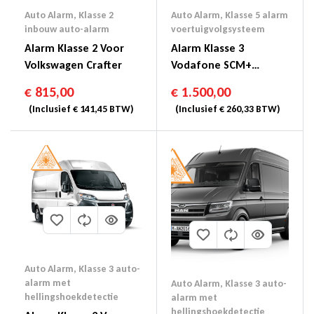
Auto Alarm
,
Klasse 2
Auto Alarm
,
Klasse 5 alarm
inbouw auto-alarm
voertuigvolgsysteem
Alarm Klasse 2 Voor
Alarm Klasse 3
Volkswagen Crafter
Vodafone SCM+
Protect & Connect
€
815,00
€
1.500,00
Voertuigvolgsysteem
(Inclusief
€
141,45
BTW)
(Inclusief
€
260,33
BTW)
Klasse 4 = Klasse 5
Auto Alarm
,
Klasse 3 auto-
alarm met
Auto Alarm
,
Klasse 3 auto-
hellingshoekdetectie
alarm met
hellingshoekdetectie