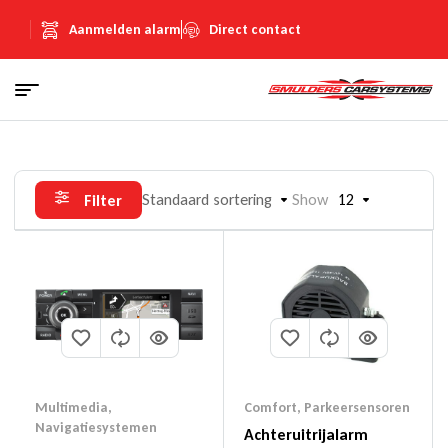
Aanmelden alarm
Direct contact
Standaard sortering
Show
12
Filter
Multimedia
,
Comfort
,
Parkeersensoren
Navigatiesystemen
Achteruitrijalarm