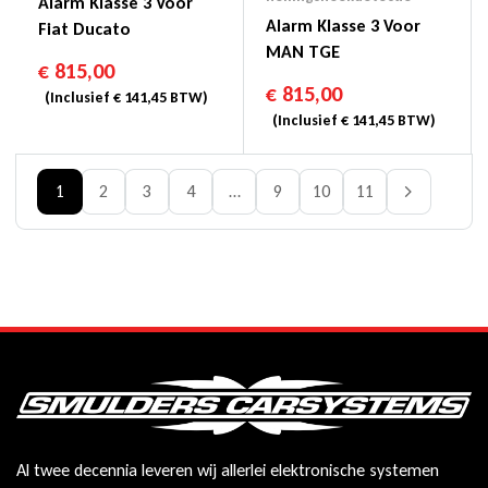
Alarm Klasse 3 Voor
Alarm Klasse 3 Voor
Fiat Ducato
MAN TGE
€
815,00
€
815,00
(Inclusief
€
141,45
BTW)
(Inclusief
€
141,45
BTW)
1
2
3
4
…
9
10
11
Al twee decennia leveren wij allerlei elektronische systemen