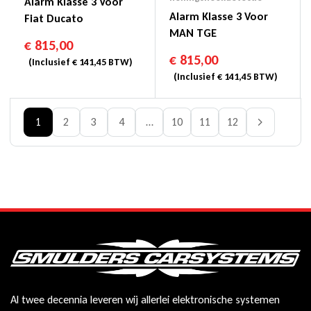
Alarm Klasse 3 Voor
Alarm Klasse 3 Voor
Fiat Ducato
MAN TGE
€
815,00
€
815,00
(Inclusief
€
141,45
BTW)
(Inclusief
€
141,45
BTW)
1
2
3
4
…
10
11
12
Al twee decennia leveren wij allerlei elektronische systemen