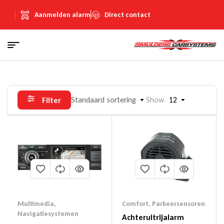
Aanmelden alarm
Direct contact
Standaard sortering
Show
12
Filter
Multimedia
,
Comfort
,
Parkeersensoren
Navigatiesystemen
Achteruitrijalarm