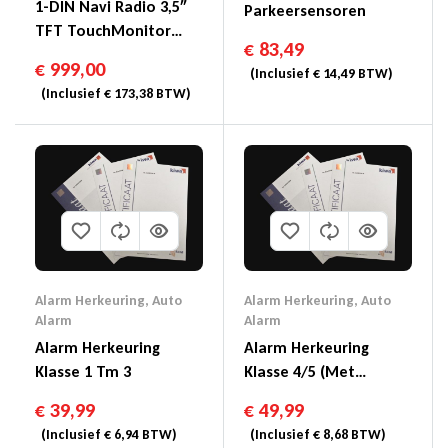
1-DIN Navi Radio 3,5″
Parkeersensoren
TFT TouchMonitor
€
83,49
DAB+/FM/AM/USB/BT
€
999,00
(Inclusief
€
14,49
BTW)
(Inclusief
€
173,38
BTW)
Alarm Herkeuring
,
Auto
Alarm Herkeuring
,
Auto
Alarm
Alarm
Alarm Herkeuring
Alarm Herkeuring
Klasse 1 Tm 3
Klasse 4/5 (Met
Voertuig Volg Systeem)
€
39,99
€
49,99
(Inclusief
€
6,94
BTW)
(Inclusief
€
8,68
BTW)