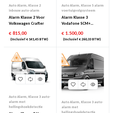
Auto Alarm
,
Klasse 2
Auto Alarm
,
Klasse 5 alarm
inbouw auto-alarm
voertuigvolgsysteem
Alarm Klasse 2 Voor
Alarm Klasse 3
Volkswagen Crafter
Vodafone SCM+
Protect & Connect
€
815,00
€
1.500,00
Voertuigvolgsysteem
(Inclusief
€
141,45
BTW)
(Inclusief
€
260,33
BTW)
Klasse 4 = Klasse 5
Auto Alarm
,
Klasse 3 auto-
alarm met
Auto Alarm
,
Klasse 3 auto-
hellingshoekdetectie
alarm met
hellingshoekdetectie