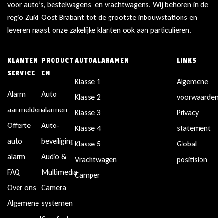
voor auto’s, bestelwagens en vrachtwagens. Wij behoren in de
regio Zuid-Oost Brabant tot de grootste inbouwstations en
leveren naast onze zakelijke klanten ook aan particulieren.
KLANTEN
PRODUCT
AUTOALARAMEN
LINKS
SERVICE
EN
Klasse 1
Algemene
Alarm
Auto
Klasse 2
voorwaarde
aanmelden
alarmen
Klasse 3
Privacy
Offerte
Auto-
Klasse 4
statement
auto
beveiliging
Klasse 5
Global
alarm
Audio &
Vrachtwagen
positision
FAQ
Multimedia
Camper
Over ons
Camera
Algemene
systemen