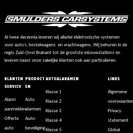
Al twee decennia leveren wij allerlei elektronische systemen
voor auto’s, bestelwagens en vrachtwagens. Wij behoren in de
regio Zuid-Oost Brabant tot de grootste inbouwstations en
leveren naast onze zakelijke klanten ook aan particulieren.
KLANTEN
PRODUCT
AUTOALARAMEN
LINKS
SERVICE
EN
Klasse 1
Algemene
Alarm
Auto
Klasse 2
voorwaarde
aanmelden
alarmen
Klasse 3
Privacy
Offerte
Auto-
Klasse 4
statement
auto
beveiliging
Klasse 5
Global