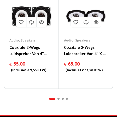
Audio
,
Speakers
Audio
,
Speakers
Coaxiale 2-Wegs
Coaxiale 2-Wegs
Luidspreker Van 4″
Luidspreker Van 4″ X 6″
(10cm) – SXE-1025S
(10 X 15cm) – SXE-4625S
€
55,00
€
65,00
(Inclusief
€
9,55
BTW)
(Inclusief
€
11,28
BTW)