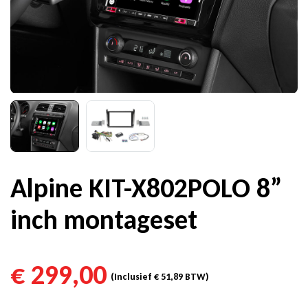
Alpine KIT-X802POLO 8”
inch montageset
€
299,00
(Inclusief
€
51,89
BTW)