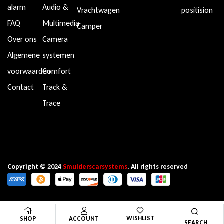
alarm
Audio &
Vrachtwagen
positision
FAQ
Multimedia
Camper
Over ons
Camera
Algemene
systemen
voorwaarden
Comfort
Contact
Track &
Trace
Copyright © 2024
Smulderscarsystems
. All rights reserved
WISHLIST
SHOP
ACCOUNT
SEARCH