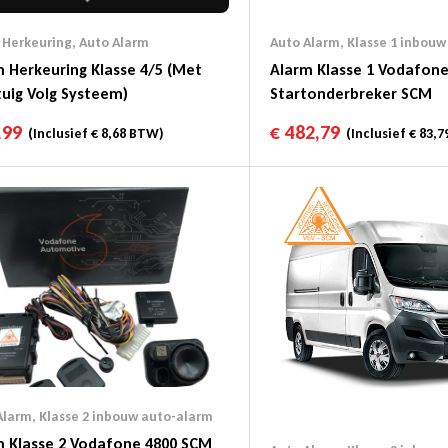
 Herkeuring
,
Auto Alarm
Auto Alarm
,
Klasse 1 inbouw
 Herkeuring Klasse 4/5 (Met
Alarm Klasse 1 Vodafon
uig Volg Systeem)
Startonderbreker SCM
,99
€
482,79
(Inclusief
€
8,68
BTW)
(Inclusief
€
83,7
Alarm
,
Klasse 2 inbouw auto-alarm
m Klasse 2 Vodafone 4800 SCM