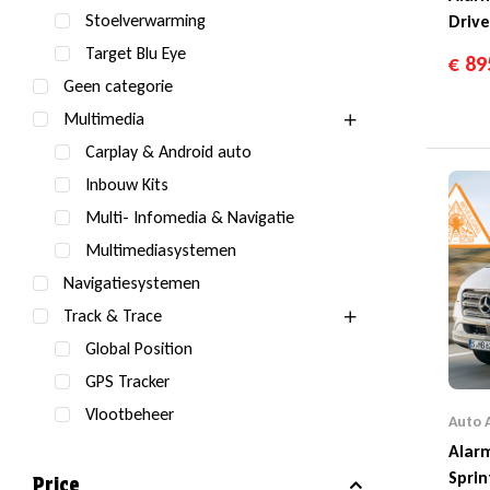
Stoelverwarming
Driv
Target Blu Eye
€
89
Geen categorie
Multimedia
Carplay & Android auto
Inbouw Kits
Multi- Infomedia & Navigatie
Multimediasystemen
Navigatiesystemen
Track & Trace
Global Position
GPS Tracker
Vlootbeheer
Auto 
Alar
Sprin
Price