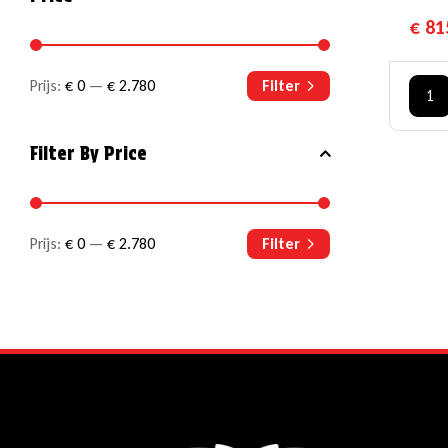
€
81
Prijs:
€ 0
—
€ 2.780
Filter
1
Filter By Price
Prijs:
€ 0
—
€ 2.780
Filter