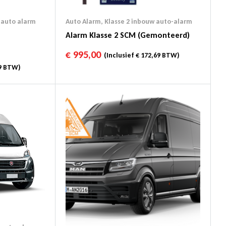
 auto alarm
Auto Alarm
,
Klasse 2 inbouw auto-alarm
e
Alarm Klasse 2 SCM (gemonteerd)
€
995,00
(Inclusief
€
172,69
BTW)
9
BTW)