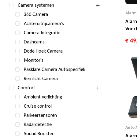
Camera systemen
Alarm
360 Camera
Alarm
Achteruitrijcamera's
Voert
Camera Integratie
€
49
Dashcams
Dode Hoek Camera
Monitor's
Pasklare Camera Autospecifiek
Remlicht Camera
Comfort
Ambient verlichting
Cruise control
Parkeersensoren
Radardetectie
Auto 
Sound Booster
Alar