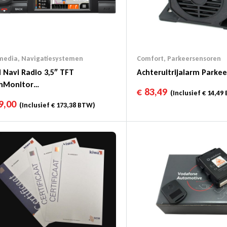
media
,
Navigatiesystemen
Comfort
,
Parkeersensoren
 Navi Radio 3,5″ TFT
Achteruitrijalarm Parke
hMonitor
€
83,49
(Inclusief
€
14,49
+/FM/AM/USB/BT
9,00
(Inclusief
€
173,38
BTW)