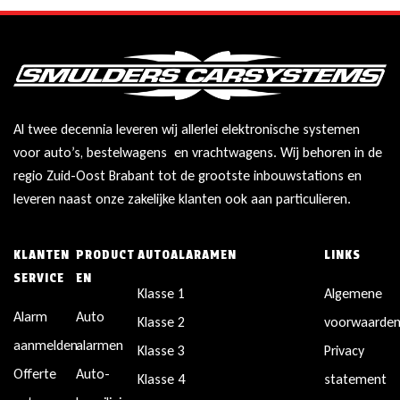
Al twee decennia leveren wij allerlei elektronische systemen
voor auto’s, bestelwagens en vrachtwagens. Wij behoren in de
regio Zuid-Oost Brabant tot de grootste inbouwstations en
leveren naast onze zakelijke klanten ook aan particulieren.
KLANTEN
PRODUCT
AUTOALARAMEN
LINKS
SERVICE
EN
Klasse 1
Algemene
Alarm
Auto
Klasse 2
voorwaarde
aanmelden
alarmen
Klasse 3
Privacy
Offerte
Auto-
Klasse 4
statement