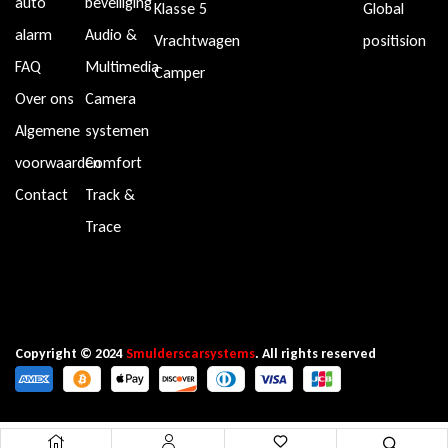
auto
beveiliging
Klasse 5
Global
alarm
Audio &
Vrachtwagen
positision
FAQ
Multimedia
Camper
Over ons
Camera
Algemene
systemen
voorwaarden
Comfort
Contact
Track &
Trace
Copyright © 2024
Smulderscarsystems
. All rights reserved