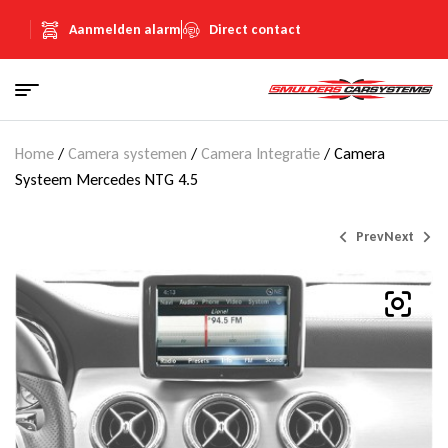
Aanmelden alarm
Direct contact
Home
/
Camera systemen
/
Camera Integratie
/ Camera
Systeem Mercedes NTG 4.5
Prev
Next
€
€
850,00
695,00
(Inclusief
(Inclusief
€
€
147,52
120,62
BTW)
BTW)