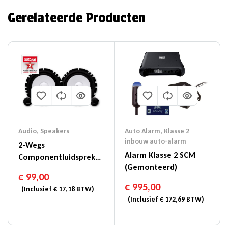
Gerelateerde Producten
Auto Alarm
,
Klasse 2
Audio
,
Speakers
inbouw auto-alarm
2-Wegs
Alarm Klasse 2 SCM
Componentluidspreker
(gemonteerd)
Van 6-1/2″ (16,5cm DIN)
€
99,00
– SXE-1750S
€
995,00
(Inclusief
€
17,18
BTW)
(Inclusief
€
172,69
BTW)