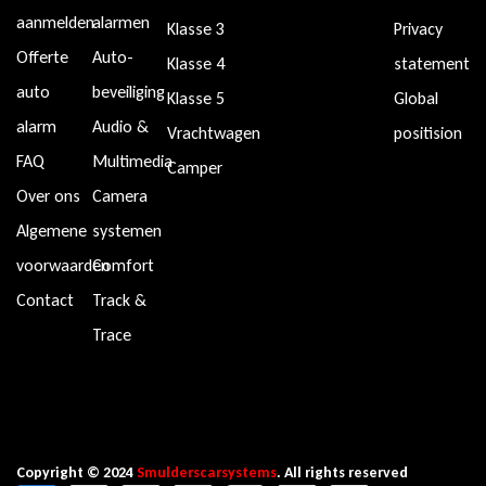
aanmelden
alarmen
Klasse 3
Privacy
Offerte
Auto-
Klasse 4
statement
auto
beveiliging
Klasse 5
Global
alarm
Audio &
Vrachtwagen
positision
FAQ
Multimedia
Camper
Over ons
Camera
Algemene
systemen
voorwaarden
Comfort
Contact
Track &
Trace
Copyright © 2024
Smulderscarsystems
. All rights reserved