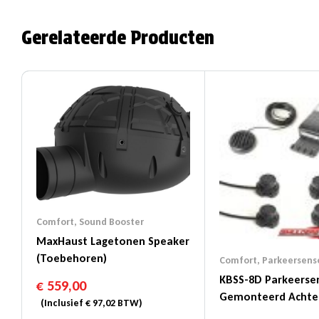
Gerelateerde Producten
Comfort
,
Sound Booster
MaxHaust Lagetonen Speaker
(toebehoren)
Comfort
,
Parkeersens
KBSS-8D Parkeerse
€
559,00
Gemonteerd Achte
(Inclusief
€
97,02
BTW)