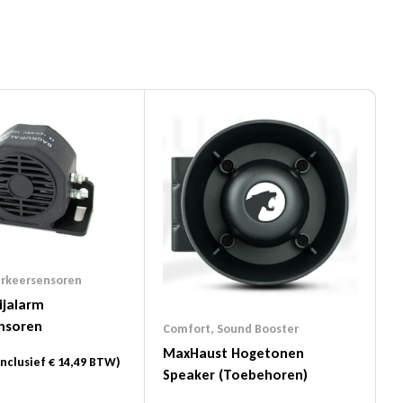
rkeersensoren
ijalarm
nsoren
Comfort
,
Sound Booster
MaxHaust Hogetonen
nclusief
€
14,49
BTW)
Speaker (toebehoren)