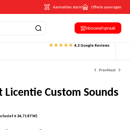
Aanmelden alarm
Offerte aanvragen
Inbouwafspraak
4.3 Google Reviews
Prev
Next
 Licentie Custom Sounds
€
€
355,00
1.495,00
(Inclusief
(Inclusief
€
€
61,61
259,46
BTW)
BTW)
nclusief
€
34,71
BTW)