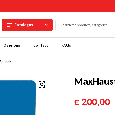
Catalogus
Over ons
Contact
FAQs
 Sounds
MaxHaust
€
200,00
(I