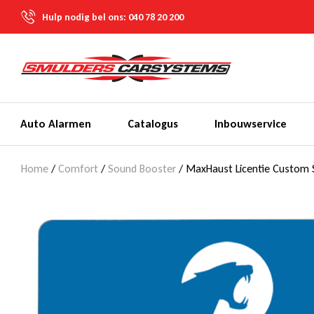
Hulp nodig bel ons:
040 78 20 200
Auto Alarmen
Catalogus
Inbouwservice
Home
/
Comfort
/
Sound Booster
/ MaxHaust Licentie Custom