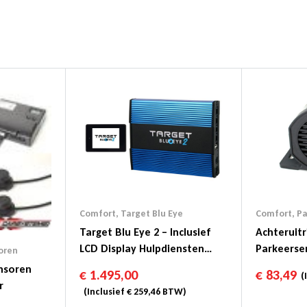
Comfort
,
Target Blu Eye
Comfort
,
Pa
Target Blu Eye 2 – Inclusief
Achteruitr
LCD Display Hulpdiensten
Parkeerse
oren
Detectie
nsoren
€
1.495,00
€
83,49
(I
r
(Inclusief
€
259,46
BTW)