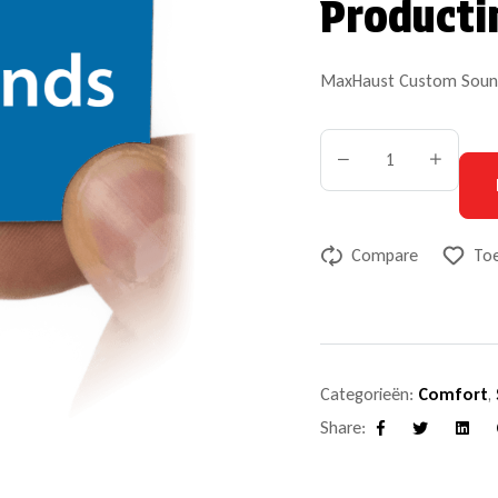
Producti
MaxHaust Custom Sound
Compare
Toe
Categorieën:
Comfort
,
Share:
Facebook
Twitter
Linke