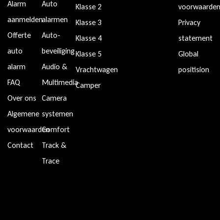
Alarm
Auto
Klasse 2
voorwaarde
aanmelden
alarmen
Klasse 3
Privacy
Offerte
Auto-
Klasse 4
statement
auto
beveiliging
Klasse 5
Global
alarm
Audio &
Vrachtwagen
positision
FAQ
Multimedia
Camper
Over ons
Camera
Algemene
systemen
voorwaarden
Comfort
Contact
Track &
Trace