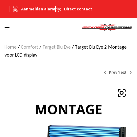
Aanmelden alarm
Direct contact
Home
/
Comfort
/
Target Blu Eye
/ Target Blu Eye 2 Montage
voor LCD display
Prev
Next
€
€
1.495,00
1.395,00
(Inclusief
(Inclusief
€
€
259,46
242,11
BTW)
BTW)