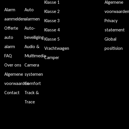
Klasse 1
Algemene
Alarm
Auto
Klasse 2
voorwaarde
aanmelden
alarmen
Klasse 3
Privacy
Offerte
Auto-
Klasse 4
statement
auto
beveiliging
Klasse 5
Global
alarm
Audio &
Vrachtwagen
positision
FAQ
Multimedia
Camper
Over ons
Camera
Algemene
systemen
voorwaarden
Comfort
Contact
Track &
Trace