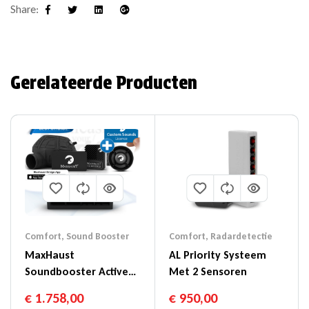
Share:
Facebook
Twitter
Linkedin
Google+
Gerelateerde Producten
Comfort
,
Sound Booster
Comfort
,
Radardetectie
MaxHaust
AL Priority Systeem
Soundbooster Active
Met 2 Sensoren
Sound V4 Incl.
€
1.758,00
€
950,00
Hogetonen Speaker