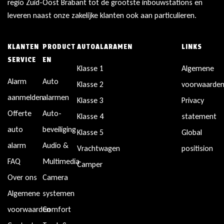
regio Zuid-Oost Brabant tot de grootste inbouwstations en
leveren naast onze zakelijke klanten ook aan particulieren.
KLANTEN
PRODUCT
AUTOALARAMEN
LINKS
SERVICE
EN
Klasse 1
Algemene
Alarm
Auto
Klasse 2
voorwaarde
aanmelden
alarmen
Klasse 3
Privacy
Offerte
Auto-
Klasse 4
statement
auto
beveiliging
Klasse 5
Global
alarm
Audio &
Vrachtwagen
positision
FAQ
Multimedia
Camper
Over ons
Camera
Algemene
systemen
voorwaarden
Comfort