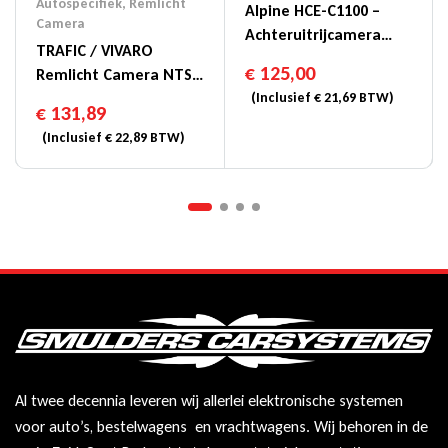
Autospecifiek
,
Remlicht
Alpine HCE-C1100 –
Camera
Achteruitrijcamera
TRAFIC / VIVARO
(RCA)
€
125,00
Remlicht Camera NTSC
-2014
(Inclusief
€
21,69
BTW)
€
131,89
(Inclusief
€
22,89
BTW)
Al twee decennia leveren wij allerlei elektronische systemen
voor auto’s, bestelwagens en vrachtwagens. Wij behoren in de