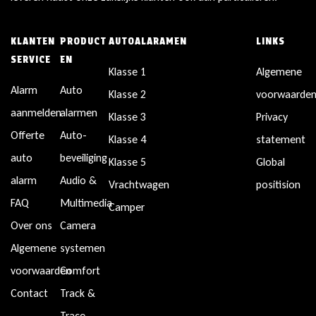
KLANTEN
PRODUCT
AUTOALARAMEN
LINKS
SERVICE
EN
Klasse 1
Algemene
Alarm
Auto
Klasse 2
voorwaarde
aanmelden
alarmen
Klasse 3
Privacy
Offerte
Auto-
Klasse 4
statement
auto
beveiliging
Klasse 5
Global
alarm
Audio &
Vrachtwagen
positision
FAQ
Multimedia
Camper
Over ons
Camera
Algemene
systemen
voorwaarden
Comfort
Contact
Track &
Trace