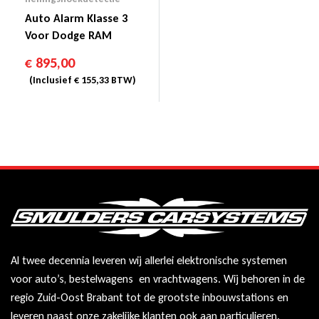
Auto Alarm Klasse 3
Voor Dodge RAM
€
895,00
(Inclusief
€
155,33
BTW)
Al twee decennia leveren wij allerlei elektronische systemen
voor auto’s, bestelwagens en vrachtwagens. Wij behoren in de
regio Zuid-Oost Brabant tot de grootste inbouwstations en
leveren naast onze zakelijke klanten ook aan particulieren.