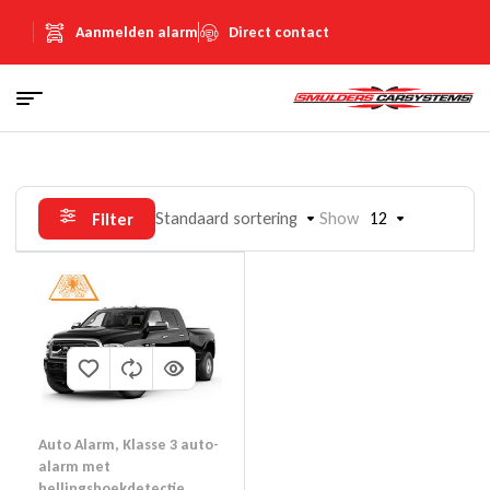
Aanmelden alarm
Direct contact
Standaard sortering
Show
12
Filter
Auto Alarm
,
Klasse 3 auto-
alarm met
hellingshoekdetectie