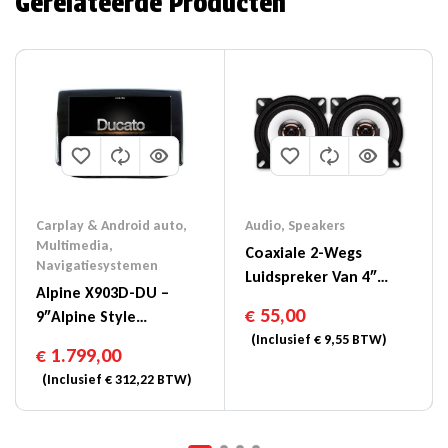
Gerelateerde Producten
Carplay & Android auto
,
Audio
,
Speakers
Multimedia
,
Coaxiale 2-Wegs
Navigatiesystemen
Luidspreker Van 4″
Alpine X903D-DU –
(10cm) – SXE-1025S
€
55,00
9″Alpine Style
Navigatiesysteem Voor
(Inclusief
€
9,55
BTW)
€
1.799,00
Fiat Ducato
(Inclusief
€
312,22
BTW)