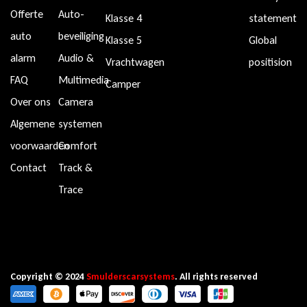
Offerte
Auto-
Klasse 4
statement
auto
beveiliging
Klasse 5
Global
alarm
Audio &
Vrachtwagen
positision
FAQ
Multimedia
Camper
Over ons
Camera
Algemene
systemen
voorwaarden
Comfort
Contact
Track &
Trace
Copyright © 2024
Smulderscarsystems
. All rights reserved