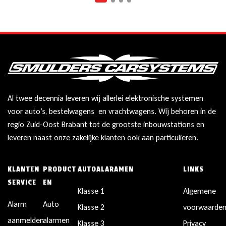
Al twee decennia leveren wij allerlei elektronische systemen
voor auto’s, bestelwagens en vrachtwagens. Wij behoren in de
regio Zuid-Oost Brabant tot de grootste inbouwstations en
leveren naast onze zakelijke klanten ook aan particulieren.
KLANTEN
PRODUCT
AUTOALARAMEN
LINKS
SERVICE
EN
Klasse 1
Algemene
Alarm
Auto
Klasse 2
voorwaarde
aanmelden
alarmen
Klasse 3
Privacy