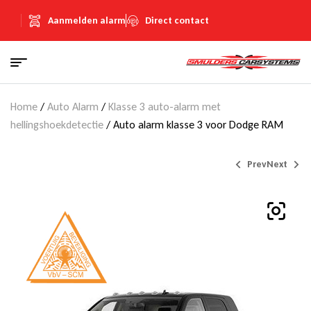
Aanmelden alarm
Direct contact
Home
/
Auto Alarm
/
Klasse 3 auto-alarm met
hellingshoekdetectie
/ Auto alarm klasse 3 voor Dodge RAM
Prev
Next
€
€
1.500,00
895,00
(Inclusief
(Inclusief
€
€
260,33
155,33
BTW)
BTW)