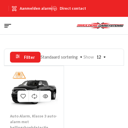
Aanmelden alarm
Direct contact
Standaard sortering
Show
12
Filter
Auto Alarm
,
Klasse 3 auto-
alarm met
hellingshoekdetectie