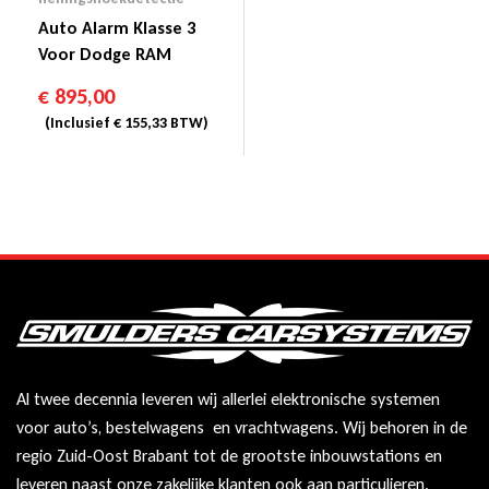
Auto Alarm Klasse 3
Voor Dodge RAM
€
895,00
(Inclusief
€
155,33
BTW)
Al twee decennia leveren wij allerlei elektronische systemen
voor auto’s, bestelwagens en vrachtwagens. Wij behoren in de
regio Zuid-Oost Brabant tot de grootste inbouwstations en
leveren naast onze zakelijke klanten ook aan particulieren.