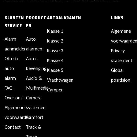
KLANTEN
PRODUCT
AUTOALARAMEN
LINKS
SERVICE
EN
Klasse 1
Algemene
Alarm
Auto
Klasse 2
voorwaarde
aanmelden
alarmen
Klasse 3
Privacy
Offerte
Auto-
Klasse 4
statement
auto
beveiliging
Klasse 5
Global
alarm
Audio &
Vrachtwagen
positision
FAQ
Multimedia
Camper
Over ons
Camera
Algemene
systemen
voorwaarden
Comfort
Contact
Track &
Trace