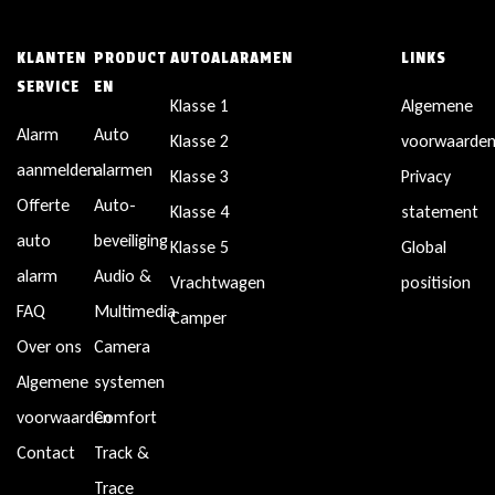
KLANTEN
PRODUCT
AUTOALARAMEN
LINKS
SERVICE
EN
Klasse 1
Algemene
Alarm
Auto
Klasse 2
voorwaarde
aanmelden
alarmen
Klasse 3
Privacy
Offerte
Auto-
Klasse 4
statement
auto
beveiliging
Klasse 5
Global
alarm
Audio &
Vrachtwagen
positision
FAQ
Multimedia
Camper
Over ons
Camera
Algemene
systemen
voorwaarden
Comfort
Contact
Track &
Trace