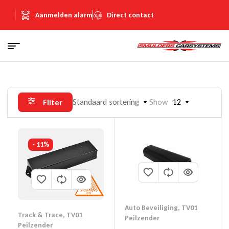
Aanmelden alarm
Direct contact
Standaard sortering
Show
12
Filter
- 11%
Auto Beveiliging
,
TV01
Track & Trace
,
TV01
Peilzender
Peilzender