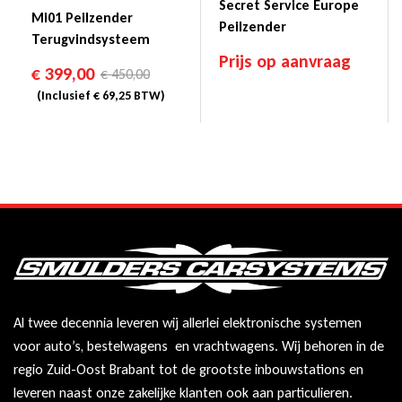
Secret Service Europe
Mi01 Peilzender
Peilzender
Terugvindsysteem
Prijs op aanvraag
€
399,00
€
450,00
(Inclusief
€
69,25
BTW)
Al twee decennia leveren wij allerlei elektronische systemen
voor auto’s, bestelwagens en vrachtwagens. Wij behoren in de
regio Zuid-Oost Brabant tot de grootste inbouwstations en
leveren naast onze zakelijke klanten ook aan particulieren.