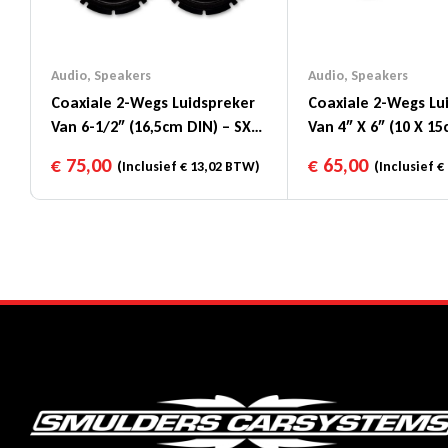
Audio
,
Speakers
Audio
,
Speakers
Coaxiale 2-Wegs Luidspreker
Coaxiale 2-Wegs Lu
Van 6-1/2″ (16,5cm DIN) – SXE-
Van 4″ X 6″ (10 X 15
1725S
4625S
€
75,00
€
65,00
(Inclusief
€
13,02
BTW)
(Inclusief
€