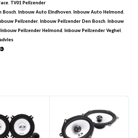
race
,
TV01 Peilzender
n Bosch
,
Inbouw Auto Eindhoven
,
Inbouw Auto Helmond
,
nbouw Peilzender
,
Inbouw Peilzender Den Bosch
,
Inbouw
,
Inbouw Peilzender Helmond
,
Inbouw Peilzender Veghel
,
advies
din
Google+