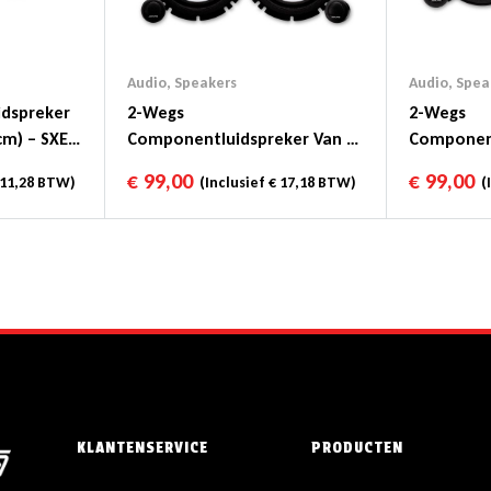
Audio
,
Speakers
Audio
,
Spea
idspreker
2-Wegs
2-Wegs
cm) – SXE-
Componentluidspreker Van 6-
Component
1/2″ (16,5cm DIN) – SXE-1750S
1/4″ (13cm
€
99,00
€
99,00
11,28
BTW)
(Inclusief
€
17,18
BTW)
(I
KLANTENSERVICE
PRODUCTEN