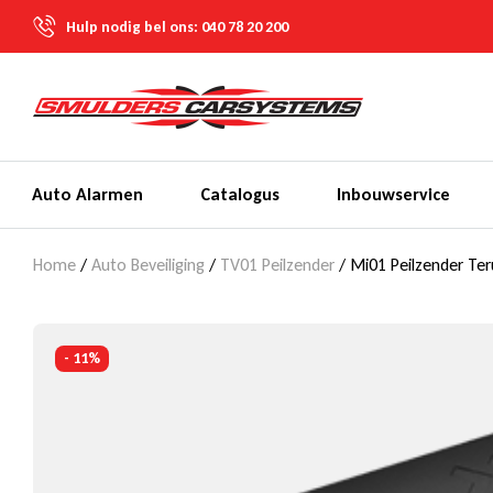
Hulp nodig bel ons:
040 78 20 200
Auto Alarmen
Catalogus
Inbouwservice
Home
/
Auto Beveiliging
/
TV01 Peilzender
/ Mi01 Peilzender Te
- 11%