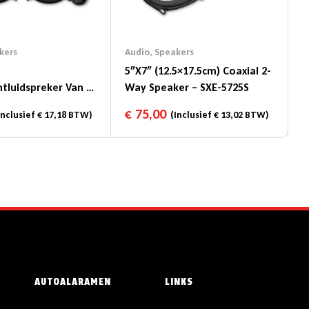
kers
Audio
,
Speakers
5″x7″ (12.5×17.5cm) Coaxial 2-
luidspreker Van 5-
Way Speaker – SXE-5725S
) – SXE-1350S
€
75,00
nclusief
€
17,18
BTW)
(Inclusief
€
13,02
BTW)
AUTOALARAMEN
LINKS