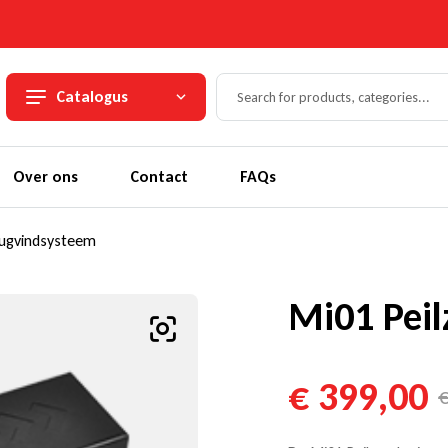
Catalogus
Over ons
Contact
FAQs
rugvindsysteem
Mi01 Pei
€
399,00