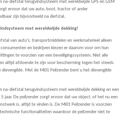
en na-diefstal terugvindsysteem met wereldwijde GPS en GSM
orgt ervoor dat uw auto, boot, tractor of ander
dbaar zijn bijvoorbeeld na diefstal.
gvindsysteem met wereldwijde dekking!
efstal van auto’s, transportmiddelen en werkmaterieel alleen
consumenten en bedrijven kiezen er daarom voor om hun
ittingen te voorzien van een beveiligingssysteem. Niet alle
ken altijd afdoende te zijn voor bescherming tegen het steeds
 dievengilde. Met de Mi01 Peilzender bent u het dievengilde
en na-diefstal terugvindsysteem met wereldwijde dekking en een
5 jaar. De peilzender zorgt ervoor dat uw object, of het nu een
nstwerk is, altijd te vinden is. De Mi01 Peilzender is voorzien
 technische functionaliteiten waardoor de peilzender niet te