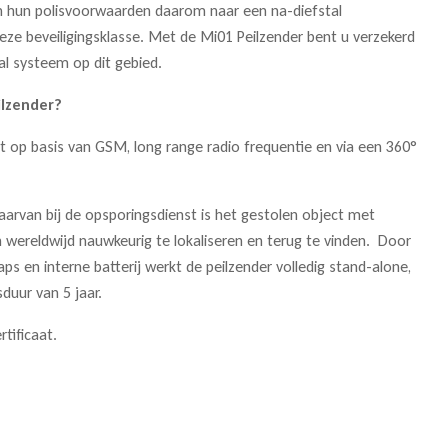
in hun polisvoorwaarden daarom naar een na-diefstal
ze beveiligingsklasse. Met de Mi01 Peilzender bent u verzekerd
al systeem op dit gebied.
ilzender?
t op basis van GSM, long range radio frequentie en via een 360°
aarvan bij de opsporingsdienst is het gestolen object met
 wereldwijd nauwkeurig te lokaliseren en terug te vinden. Door
 en interne batterij werkt de peilzender volledig stand-alone,
duur van 5 jaar.
tificaat.