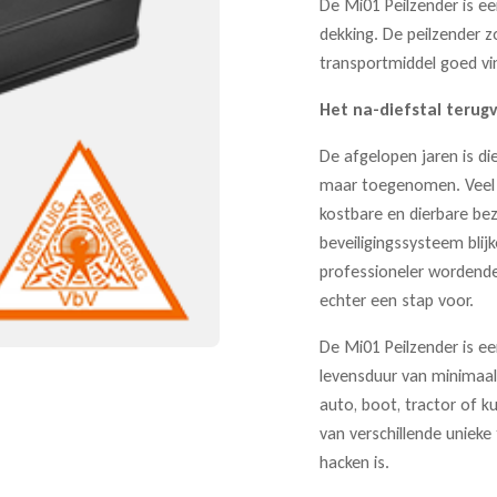
De Mi01 Peilzender is e
dekking. De peilzender z
transportmiddel goed vin
Het na-diefstal teru
De afgelopen jaren is di
maar toegenomen. Veel 
kostbare en dierbare bez
beveiligingssysteem blij
professioneler wordende
echter een stap voor.
De Mi01 Peilzender is e
levensduur van minimaal 
auto, boot, tractor of ku
van verschillende unieke
hacken is.