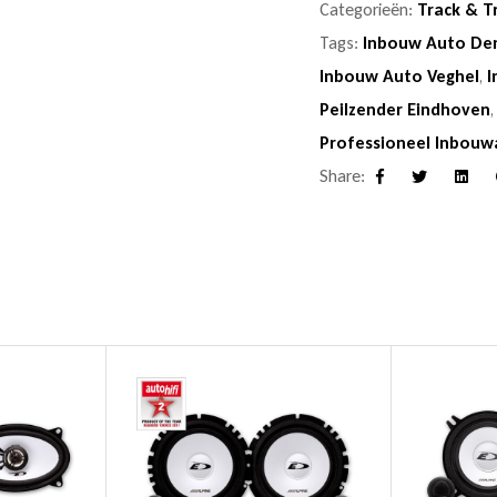
Categorieën:
Track & T
Tags:
Inbouw Auto De
Inbouw Auto Veghel
,
I
Peilzender Eindhoven
Professioneel Inbouw
Share:
Facebook
Twitter
Linke