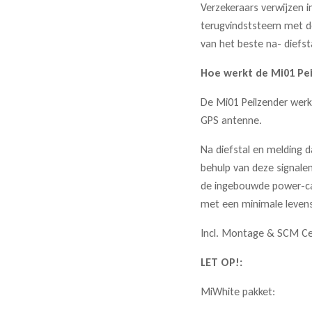
Verzekeraars verwijzen 
terugvindststeem met de
van het beste na- diefst
Hoe werkt de Mi01 Pe
De Mi01 Peilzender werk
GPS antenne.
Na diefstal en melding d
behulp van deze signalen
de ingebouwde power-caps
met een minimale levens
Incl. Montage & SCM Cer
LET OP!:
MiWhite pakket: