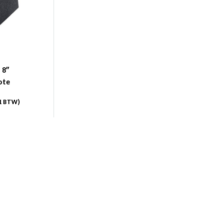
 8″
ote
1
BTW)