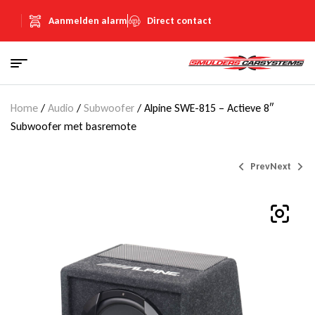
Aanmelden alarm
Direct contact
Home
/
Audio
/
Subwoofer
/ Alpine SWE-815 – Actieve 8″
Subwoofer met basremote
Prev
Next
€
€
399,00
280,00
(Inclusief
(Inclusief
€
€
69,25
48,60
BTW)
BTW)