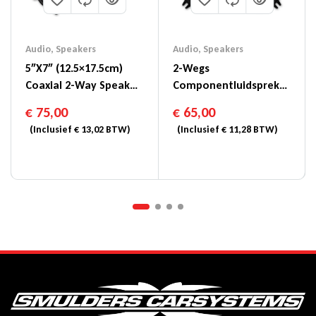
Audio
,
Speakers
Audio
,
Speakers
5″x7″ (12.5×17.5cm)
2-Wegs
Coaxial 2-Way Speaker
Componentluidspreker
– SXE-5725S
Van 5-1/4″ (13cm) –
€
75,00
€
65,00
SXE-1325S
(Inclusief
€
13,02
BTW)
(Inclusief
€
11,28
BTW)