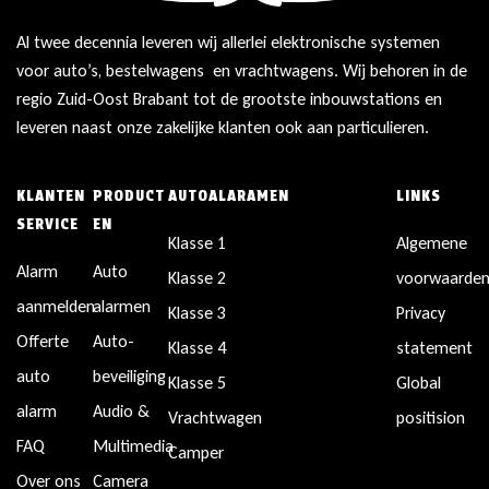
Al twee decennia leveren wij allerlei elektronische systemen
voor auto’s, bestelwagens en vrachtwagens. Wij behoren in de
regio Zuid-Oost Brabant tot de grootste inbouwstations en
leveren naast onze zakelijke klanten ook aan particulieren.
KLANTEN
PRODUCT
AUTOALARAMEN
LINKS
SERVICE
EN
Klasse 1
Algemene
Alarm
Auto
Klasse 2
voorwaarde
aanmelden
alarmen
Klasse 3
Privacy
Offerte
Auto-
Klasse 4
statement
auto
beveiliging
Klasse 5
Global
alarm
Audio &
Vrachtwagen
positision
FAQ
Multimedia
Camper
Over ons
Camera