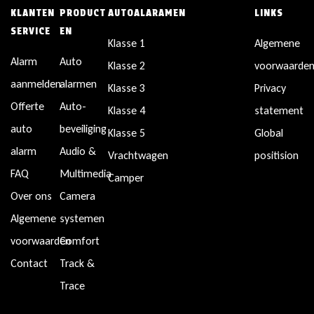
KLANTEN
PRODUCT
AUTOALARAMEN
LINKS
SERVICE
EN
Klasse 1
Algemene
Alarm
Auto
Klasse 2
voorwaarde
aanmelden
alarmen
Klasse 3
Privacy
Offerte
Auto-
Klasse 4
statement
auto
beveiliging
Klasse 5
Global
alarm
Audio &
Vrachtwagen
positision
FAQ
Multimedia
Camper
Over ons
Camera
Algemene
systemen
voorwaarden
Comfort
Contact
Track &
Trace