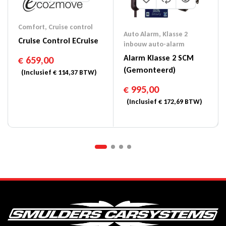
Comfort
,
Cruise control
Auto Alarm
,
Klasse 2
Cruise Control ECruise
inbouw auto-alarm
Alarm Klasse 2 SCM
€
659,00
(gemonteerd)
(Inclusief
€
114,37
BTW)
€
995,00
(Inclusief
€
172,69
BTW)