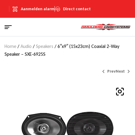
Aanmelden alarm
Direct contact
Home
/
Audio
/
Speakers
/ 6″x9″ (15x23cm) Coaxial 2-Way
Speaker – SXE-6925S
Prev
Next
€
€
99,00
75,00
(Inclusief
(Inclusief
€
€
17,18
13,02
BTW)
BTW)