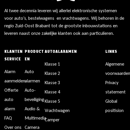
Al twee decennia leveren wij allerlei elektronische systemen
voor auto’s, bestelwagens en vrachtwagens. Wij behoren in de
regio Zuid-Oost Brabant tot de grootste inbouwstations en
leveren naast onze zakelijke klanten ook aan particulieren.
KLANTEN
PRODUCT
AUTOALARAMEN
LINKS
SERVICE
EN
Klasse 1
Algemene
Alarm
Auto
Klasse 2
voorwaarde
aanmelden
alarmen
Klasse 3
Privacy
Offerte
Auto-
Klasse 4
statement
auto
beveiliging
Klasse 5
Global
alarm
Audio &
Vrachtwagen
positision
FAQ
Multimedia
Camper
Over ons
Camera