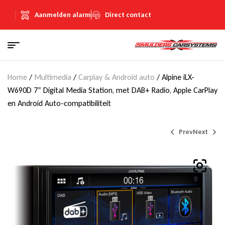
Aanmelden alarm
Direct contact
Home
/
Multimedia
/
Carplay & Android auto
/ Alpine iLX-
W690D 7” Digital Media Station, met DAB+ Radio, Apple CarPlay
en Android Auto-compatibiliteit
Prev
Next
€
71,39
€
1.149,00
(Inclusief
€
12,39
BTW)
(Inclusief
€
199,41
BTW)