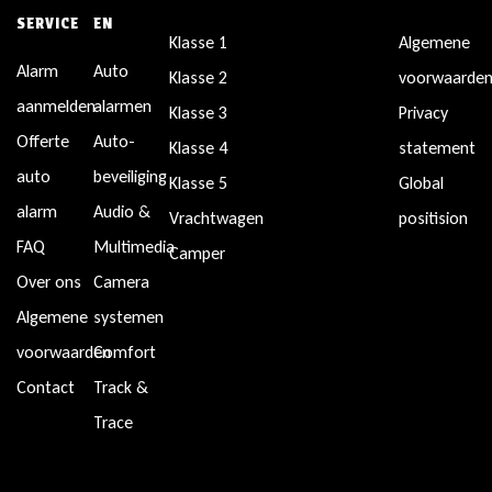
SERVICE
EN
Klasse 1
Algemene
Alarm
Auto
Klasse 2
voorwaarde
aanmelden
alarmen
Klasse 3
Privacy
Offerte
Auto-
Klasse 4
statement
auto
beveiliging
Klasse 5
Global
alarm
Audio &
Vrachtwagen
positision
FAQ
Multimedia
Camper
Over ons
Camera
Algemene
systemen
voorwaarden
Comfort
Contact
Track &
Trace