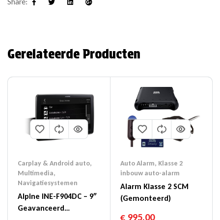
Share:
Facebook
Twitter
Linkedin
Google+
Gerelateerde Producten
Auto Alarm
,
Klasse 2
Carplay & Android auto
,
inbouw auto-alarm
Multimedia
,
Navigatiesystemen
Alarm Klasse 2 SCM
Alpine INE-F904DC – 9″
(gemonteerd)
Geavanceerd
€
995,00
Navigatiesysteem Met