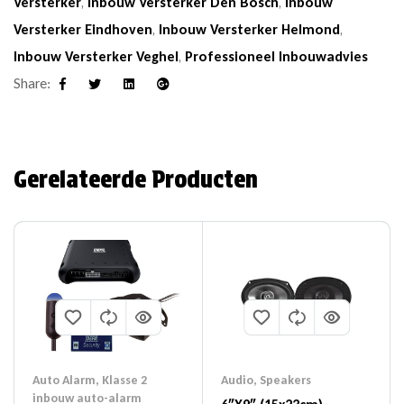
Versterker
,
Inbouw Versterker Den Bosch
,
Inbouw
Versterker Eindhoven
,
Inbouw Versterker Helmond
,
Inbouw Versterker Veghel
,
Professioneel Inbouwadvies
Share:
Facebook
Twitter
Linkedin
Google+
Gerelateerde Producten
Auto Alarm
,
Klasse 2
Audio
,
Speakers
inbouw auto-alarm