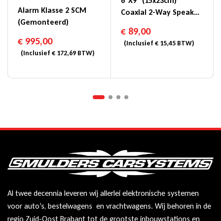
6″x9″ (15x23cm)
Alarm Klasse 2 SCM
Coaxial 2-Way Speaker
(gemonteerd)
– SXE-6925S
€
89,00
€
995,00
(Inclusief
€
15,45
BTW)
(Inclusief
€
172,69
BTW)
Al twee decennia leveren wij allerlei elektronische systemen
voor auto’s, bestelwagens en vrachtwagens. Wij behoren in de
regio Zuid-Oost Brabant tot de grootste inbouwstations en