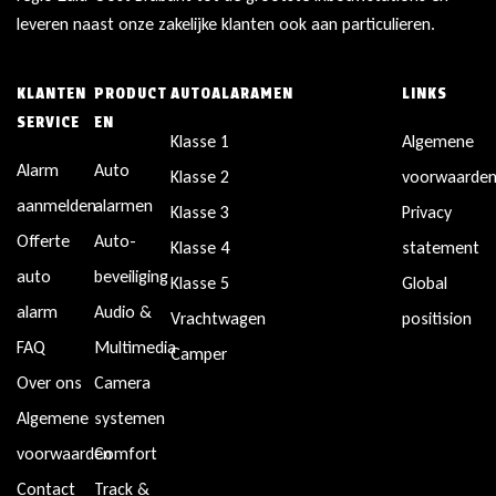
leveren naast onze zakelijke klanten ook aan particulieren.
KLANTEN
PRODUCT
AUTOALARAMEN
LINKS
SERVICE
EN
Klasse 1
Algemene
Alarm
Auto
Klasse 2
voorwaarde
aanmelden
alarmen
Klasse 3
Privacy
Offerte
Auto-
Klasse 4
statement
auto
beveiliging
Klasse 5
Global
alarm
Audio &
Vrachtwagen
positision
FAQ
Multimedia
Camper
Over ons
Camera
Algemene
systemen
voorwaarden
Comfort
Contact
Track &