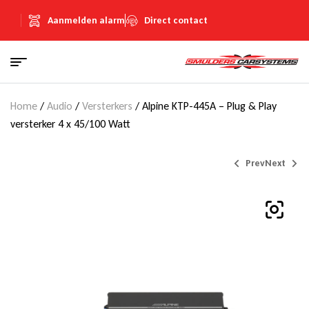
Aanmelden alarm
Direct contact
Home
/
Audio
/
Versterkers
/ Alpine KTP-445A – Plug & Play
versterker 4 x 45/100 Watt
Prev
Next
€
€
129,00
219,00
(Inclusief
(Inclusief
€
€
22,39
38,01
BTW)
BTW)